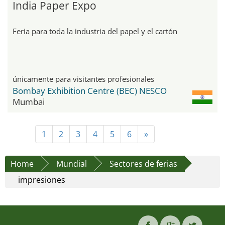
India Paper Expo
Feria para toda la industria del papel y el cartón
únicamente para visitantes profesionales
Bombay Exhibition Centre (BEC) NESCO
Mumbai
1
2
3
4
5
6
»
Home
Mundial
Sectores de ferias
impresiones