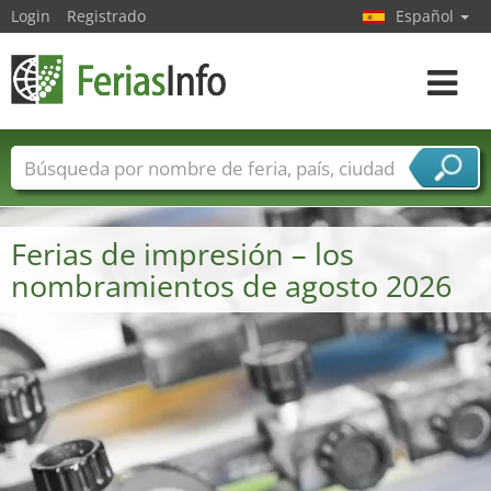
Login
Registrado
Español
Navega
toggle
Nombres de ferias
Países
Ciudades
Sectores de ferias
Ferias de impresión – los
Sectores de proveedor de servicios
nombramientos de agosto 2026