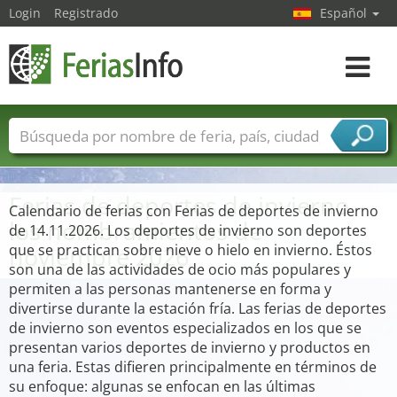
Login
Registrado
Español
Navega
toggle
Nombres de ferias
Países
Ciudades
Sectores de ferias
Ferias de deportes de invierno –
Sectores de proveedor de servicios
Calendario de ferias con Ferias de deportes de invierno
los nombramientos de
de 14.11.2026. Los deportes de invierno son deportes
noviembre 2026
que se practican sobre nieve o hielo en invierno. Éstos
son una de las actividades de ocio más populares y
permiten a las personas mantenerse en forma y
divertirse durante la estación fría. Las ferias de deportes
de invierno son eventos especializados en los que se
presentan varios deportes de invierno y productos en
una feria. Estas difieren principalmente en términos de
su enfoque: algunas se enfocan en las últimas