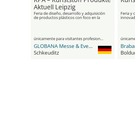
Aktuell Leipzig
Feria de diseño, desarrollo y adquisición
Feria y 
de productos plásticos con foco en la
innovado
innovación y la sostenibilidad
en plást
únicamente para visitantes profesionales
GLOBANA Messe & Event Campus Leipzig / Halle
Schkeuditz
Boldu