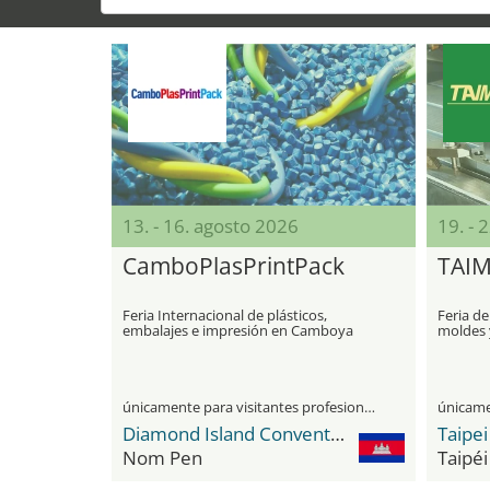
13. - 16. agosto 2026
19. - 
CamboPlasPrintPack
TAI
Feria Internacional de plásticos,
Feria de
embalajes e impresión en Camboya
moldes y
manufac
únicamente para visitantes profesionales
Diamond Island Convention and Exhibition Center
Nom Pen
Taipéi