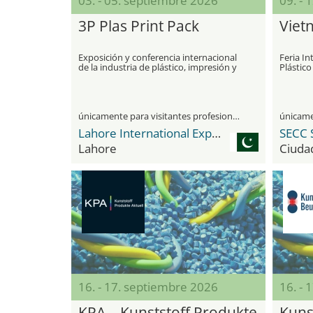
03. - 05. septiembre 2026
09. - 
3P Plas Print Pack
Viet
Exposición y conferencia internacional
Feria In
de la industria de plástico, impresión y
Plástico
embalaje
únicamente para visitantes profesionales
Lahore International Expo Centre
Lahore
Ciuda
16. - 17. septiembre 2026
16. - 
KPA – Kunststoff Produkte
Kuns