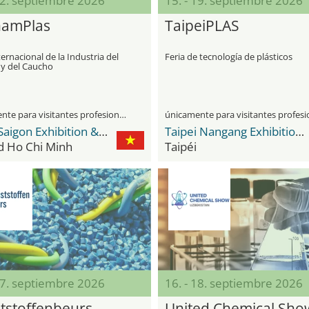
12. septiembre 2026
15. - 19. septiembre 2026
namPlas
TaipeiPLAS
ternacional de la Industria del
Feria de tecnología de plásticos
 y del Caucho
únicamente para visitantes profesionales
SECC Saigon Exhibition & Convention Center
Taipei Nangang Exhibition Center
d Ho Chi Minh
Taipéi
17. septiembre 2026
16. - 18. septiembre 2026
tstoffenbeurs
United Chemical Sho