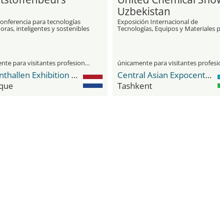
Uzbekistan
conferencia para tecnologías
Exposición Internacional de
ras, inteligentes y sostenibles
Tecnologías, Equipos y Materiales 
icos y caucho
Procesamiento Químico
únicamente para visitantes profesionales
Brabanthallen Exhibition Center
Central Asian Expocenter (CAEx)
que
Tashkent