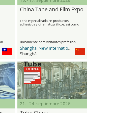
15. - 17. septiembre 2026
China Tape and Film Expo
Feria especializada en productos
adhesivos y cinematográficos, así como
en sus tecnologías y materiales de
fabricación
únicamente para visitantes profesionales
únicamente para visitantes profesionales
Shanghai New International Expo Center - SNIEC
Shanghái
21. - 24. septiembre 2026
w
Tube China