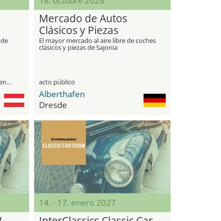
18. octubre 2026
Mercado de Autos
Clásicos y Piezas
(Oldtimer & Teilemarkt)
 de
El mayor mercado al aire libre de coches
clásicos y piezas de Sajonia
visitantes profesionales y público general
acto público
Alberthafen
Dresde
14. - 17. enero 2027
W
InterClassics Classic Car