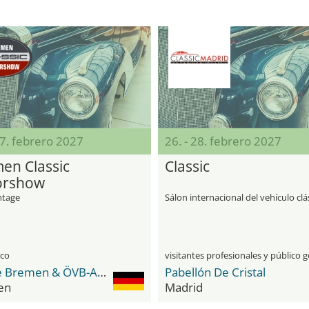
07. febrero 2027
26. - 28. febrero 2027
en Classic
Classic
orshow
ntage
Sálon internacional del vehículo clá
ico
Messe Bremen & ÖVB-Arena
Pabellón De Cristal
en
Madrid