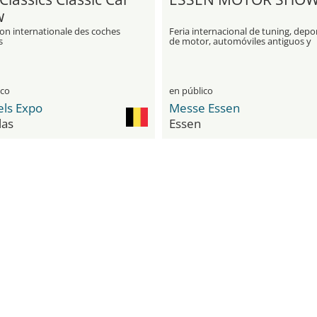
w
on internationale des coches
Feria internacional de tuning, depo
s
de motor, automóviles antiguos y
motos
ico
en público
els Expo
Messe Essen
las
Essen