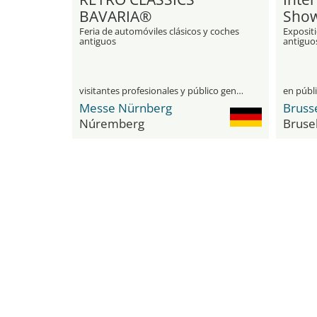
BAVARIA®
Sho
Feria de automóviles clásicos y coches
Expositi
antiguos
antiguo
visitantes profesionales y público general
en públ
Messe Nürnberg
Bruss
Núremberg
Bruse