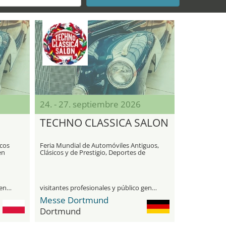
24. - 27. septiembre 2026
TECHNO CLASSICA SALON
icos
Feria Mundial de Automóviles Antiguos,
en
Clásicos y de Prestigio, Deportes de
Motor, Motocicletas, Piezas de
Repuesto y Restauración - Reunión
Mundial de Clubes
visitantes profesionales y público general
visitantes profesionales y público general
Messe Dortmund
Dortmund