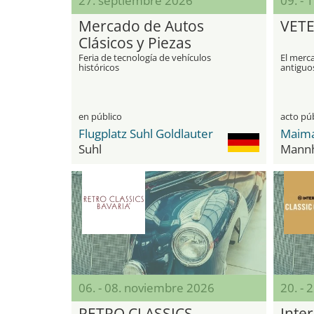
27. septiembre 2026
09. - 
Mercado de Autos
VET
Clásicos y Piezas
(Oldtimer & Teilemarkt)
Feria de tecnología de vehículos
El merc
históricos
antiguo
vehículo
en público
acto pú
Flugplatz Suhl Goldlauter
Maima
Suhl
Mann
06. - 08. noviembre 2026
20. - 
RETRO CLASSICS
Inter