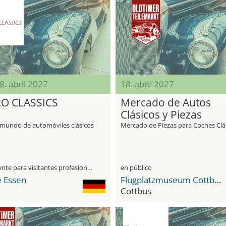
18. abril 2027
18. abril 2027
O CLASSICS
Mercado de Autos
Clásicos y Piezas
(Oldtimer & Teilemark
 mundo de automóviles clásicos
Mercado de Piezas para Coches Clá
únicamente para visitantes profesionales
en público
 Essen
Flugplatzmuseum Cottbus
Cottbus