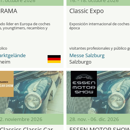
11. octubre 2026
16. - 18. octubre 2026
ERAMA
Classic Expo
ado líder en Europa de coches
Exposición internacional de coches
s, youngtimers, recambios y
época
s clásicos
blico
rktgelände
Messe Salzburg
heim
Salzburgo
22. noviembre 2026
28. nov. - 06. dic. 2026
Classics Classic Car
ESSEN MOTOR SHO