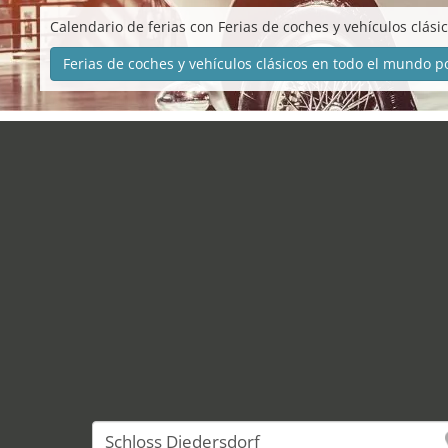
Calendario de ferias con Ferias de coches y vehículos clási
Ferias de coches y vehículos clásicos en todo el mundo p