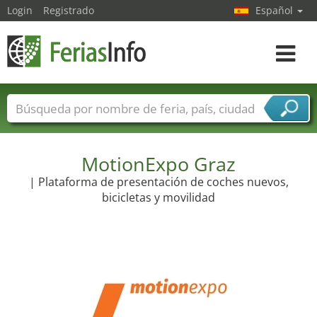
Login
Registrado
Español
Navega
toggle
Nombres de ferias
Países
Ciudades
Sectores de ferias
Sectores de proveedor de servicios
MotionExpo Graz
| Plataforma de presentación de coches nuevos,
bicicletas y movilidad