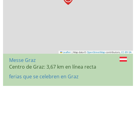
Leaflet
|
Map data ©
OpenStreetMap
contributors,
CC-BY-SA
Messe Graz
Centro de Graz: 3,67 km en línea recta
ferias que se celebren en Graz