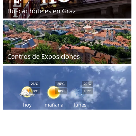
Buscar hoteles en Graz
Centros de Exposiciones
26°C
25°C
22°C
18°C
18°C
18°C
hoy
mañana
lunes