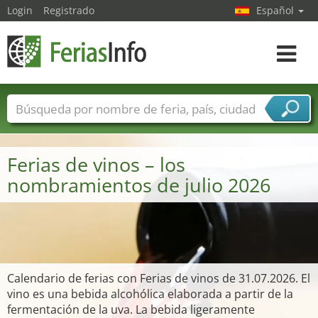
Login
Registrado
Español
Navega
toggle
Nombres de ferias
Países
Ciudades
Sectores de ferias
Ferias de vinos – los
Sectores de proveedor de servicios
nombramientos de julio 2026
Calendario de ferias con Ferias de vinos de 31.07.2026. El
vino es una bebida alcohólica elaborada a partir de la
fermentación de la uva. La bebida ligeramente