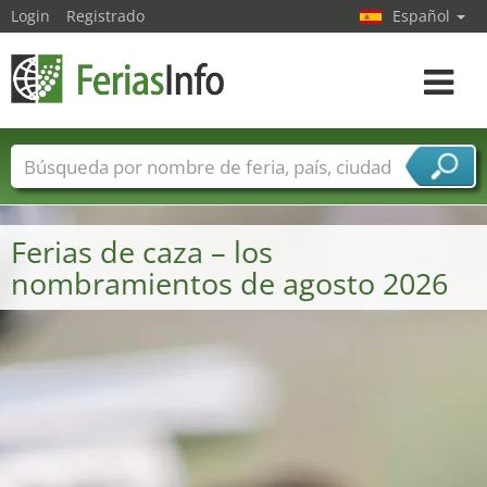
Login
Registrado
Español
Navega
toggle
Nombres de ferias
Países
Ciudades
Sectores de ferias
Ferias de caza – los
Sectores de proveedor de servicios
nombramientos de agosto 2026