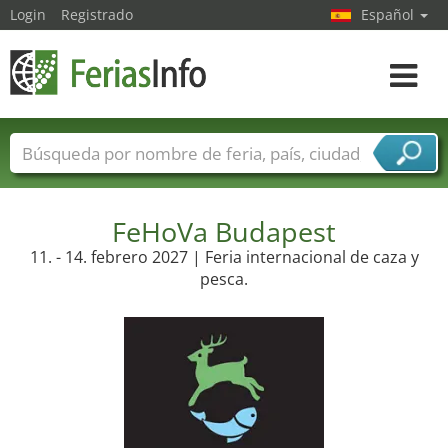
Login
Registrado
Español
Navega
toggle
Nombres de ferias
Países
Ciudades
Sectores de ferias
Sectores de proveedor de servicios
FeHoVa Budapest
11. - 14. febrero 2027 | Feria internacional de caza y
pesca.