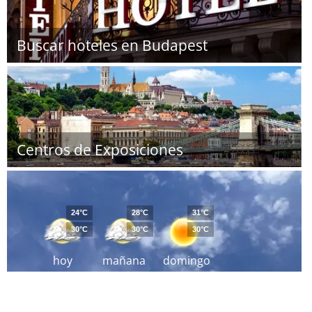
Buscar hoteles en Budapest
Centros de Exposiciones
24°C
28°C
31°C
30°C
30°C
30°C
hoy
mañana
domingo