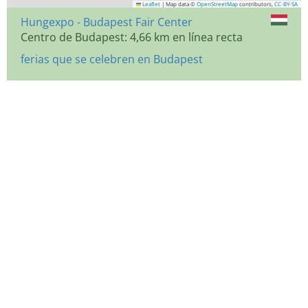
Leaflet
|
Map data ©
OpenStreetMap
contributors,
CC-BY-SA
Hungexpo - Budapest Fair Center
Centro de Budapest: 4,66 km en línea recta
ferias que se celebren en Budapest