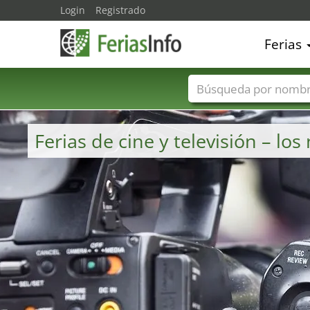
Login
Registrado
Ferias
Nombres de ferias
Ferias de cine y televisión – l