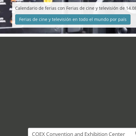
Calendario de ferias con Ferias de cine y televisión de 14.0
Ferias de cine y televisión en todo el mundo por país