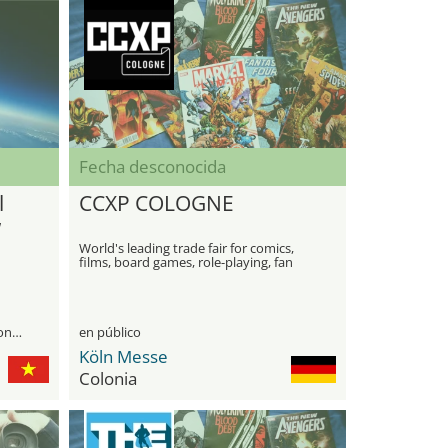
Fecha desconocida
l
CCXP COLOGNE
w
World's leading trade fair for comics,
films, board games, role-playing, fan
merchandise and cosplay
únicamente para visitantes profesionales
en público
Köln Messe
Colonia