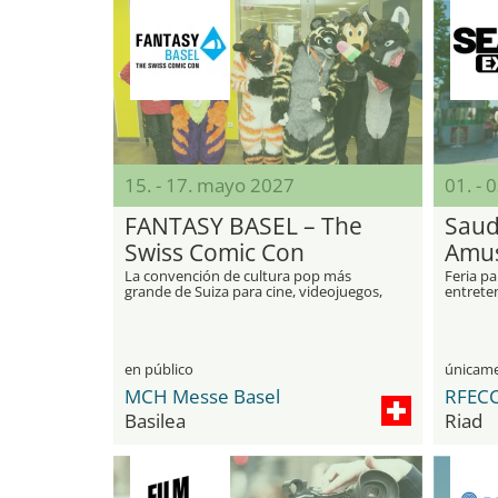
15. - 17. mayo 2027
01. - 
FANTASY BASEL – The
Saud
Swiss Comic Con
Amus
La convención de cultura pop más
Feria p
grande de Suiza para cine, videojuegos,
entreten
cómics y cosplay
en público
MCH Messe Basel
Basilea
Riad