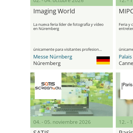
02. - 04. octubre 2026
12. - 
Imaging World
MIP
La nueva feria líder de fotografía y vídeo
Feria y 
en Núremberg
entrete
únicamente para visitantes profesionales
Messe Nürnberg
Palais
Núremberg
Canne
04. - 05. noviembre 2026
12. - 
SATIS
Pari