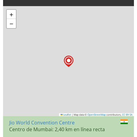
+
−
Leaflet
|
Map data ©
OpenStreetMap
contributors,
CC-BY-SA
Jio World Convention Centre
Centro de Mumbai: 2,40 km en línea recta