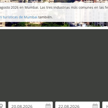
 agosto 2026 en Mumbai. Las tres industrias más comunes en las f
es turísticas de Mumbai
también.