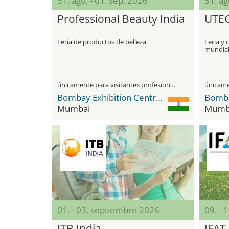
31. ago. - 01. sep. 2026
31. ag
Professional Beauty India
UTEC
Feria de productos de belleza
Feria y 
mundial
únicamente para visitantes profesionales
Bombay Exhibition Centre (BEC) NESCO
Mumbai
Mumb
01. - 03. septiembre 2026
09. - 
ITB India
IFAT 