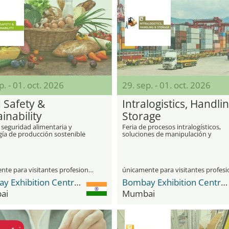
p. - 01. oct. 2026
29. sep. - 01. oct. 2026
 Safety &
Intralogistics, Handli
inability
Storage
 seguridad alimentaria y
Feria de procesos intralogísticos,
gía de producción sostenible
soluciones de manipulación y
almacenamiento en la industria
alimentaria
únicamente para visitantes profesionales
Bombay Exhibition Centre (BEC) NESCO
Bombay Exhibition Centre (BEC) NESCO
ai
Mumbai