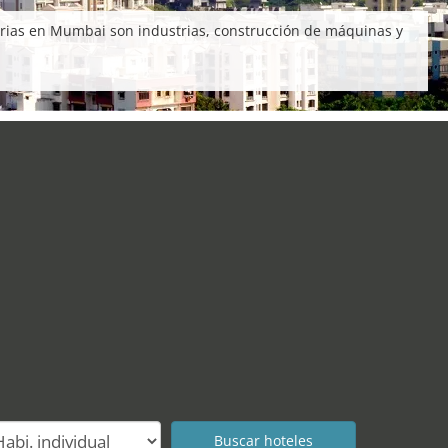
erias en Mumbai son industrias, construcción de máquinas y