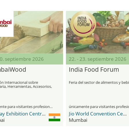
20. septiembre 2026
22. - 23. septiembre 2026
baiWood
India Food Forum
ón Internacional sobre
Feria del sector de alimentos y beb
ria, Herramientas, Accesorios,
s Primas y Productos para la
ia Maderera
únicamente para visitantes profesionales
Bombay Exhibition Centre (BEC) NESCO
Jio World Convention Centre
ai
Mumbai