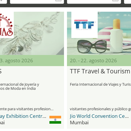
23. agosto 2026
20. - 22. agosto 2026
S
TTF Travel & Tourism 
ternacional de Joyería y
Feria Internacional de Viajes y Tur
ios de Moda en India
únicamente para visitantes profesionales
Bombay Exhibition Centre (BEC) NESCO
Jio World Convention Centre
ai
Mumbai