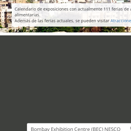
Calendario de exposiciones con actualmente 111 ferias de
alimentarias.
Además de las ferias actuales, se pueden visitar
Atraccion