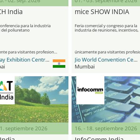
o. - 02. sep. 2026
01. - 03. septiembre 2026
H India
mice SHOW INDIA
conferencia para la industria
Feria comercial y congreso para la
 del poliuretano
industria de reuniones, incentivos,
eventos y viajes de incentivo
únicamente para visitantes profesionales
Bombay Exhibition Centre (BEC) NESCO
Jio World Convention Centre
ai
Mumbai
11. septiembre 2026
16. - 18. septiembre 2026
India
InfoComm India