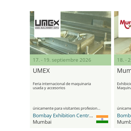
17. - 19. septiembre 2026
18. - 
UMEX
Mum
Feria internacional de maquinaria
Exhibici
usada y accesorios
Maquina
Materia
Industr
únicamente para visitantes profesionales
Bombay Exhibition Centre (BEC) NESCO
Mumbai
Mumb