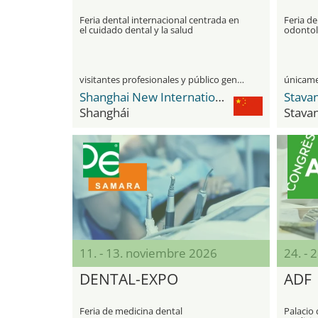
Feria dental internacional centrada en
Feria de
el cuidado dental y la salud
odontol
visitantes profesionales y público general
Shanghai New International Expo Center - SNIEC
Stava
Shanghái
Stava
11. - 13. noviembre 2026
24. - 
DENTAL-EXPO
ADF
Feria de medicina dental
Palacio