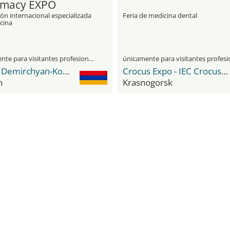
macy EXPO
ón internacional especializada
Feria de medicina dental
cina
únicamente para visitantes profesionales
Karen Demirchyan-Komplex
Crocus Expo - IEC Crocus Expo International Exhibition Centre
n
Krasnogorsk