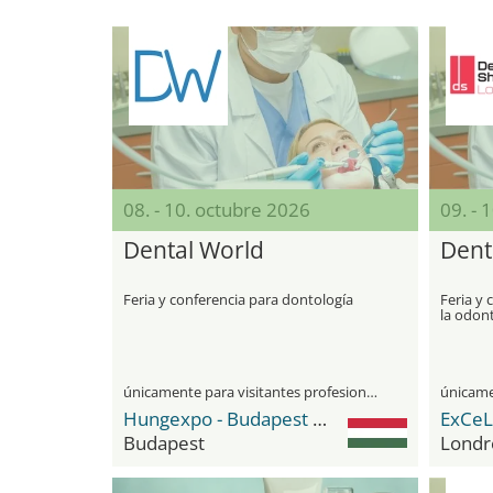
08. - 10. octubre 2026
09. - 
Dental World
Dent
Feria y conferencia para dontología
Feria y 
la odon
innovac
únicamente para visitantes profesionales
Hungexpo - Budapest Fair Center
ExCeL
Budapest
Londr