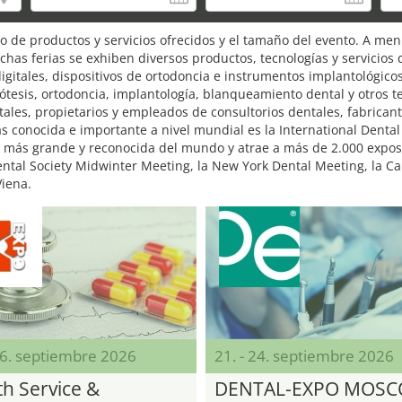
ipo de productos y servicios ofrecidos y el tamaño del evento. A m
chas ferias se exhiben diversos productos, tecnologías y servicios
digitales, dispositivos de ortodoncia e instrumentos implantológico
ótesis, ortodoncia, implantología, blanqueamiento dental y otros t
ntales, propietarios y empleados de consultorios dentales, fabrican
ás conocida e importante a nivel mundial es la International Dental
al más grande y reconocida del mundo y atrae a más de 2.000 expos
ntal Society Midwinter Meeting, la New York Dental Meeting, la Cali
Viena.
06. septiembre 2026
21. - 24. septiembre 2026
th Service &
DENTAL-EXPO MOS