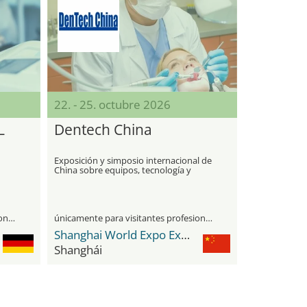
22. - 25. octubre 2026
L
Dentech China
Exposición y simposio internacional de
China sobre equipos, tecnología y
productos dentales
únicamente para visitantes profesionales
únicamente para visitantes profesionales
Shanghai World Expo Exhibition & Convention Center
Shanghái