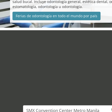
salud bucal. Incluye odontología general, estética dental,
estomatología, odontología u odontología.
Ferias de odontología en todo el mundo por país