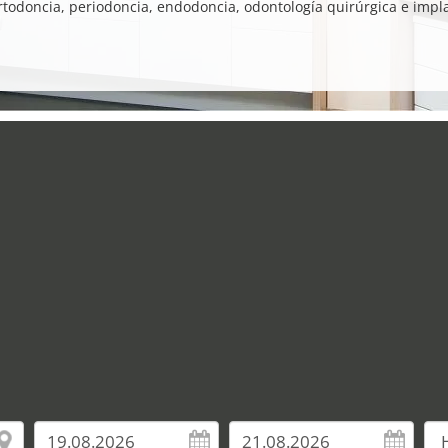
 ortodoncia, periodoncia, endodoncia, odontología quirúrgica e im