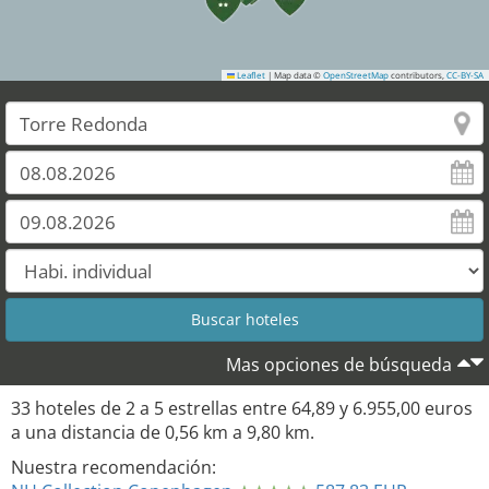
Leaflet
|
Map data ©
OpenStreetMap
contributors,
CC-BY-SA
30
28
Mas opciones de búsqueda
33
hoteles de
2
a
5
estrellas entre
64,89
y
6.955,00
euros
a una distancia de
0,56
km a
9,80
km.
Nuestra recomendación: