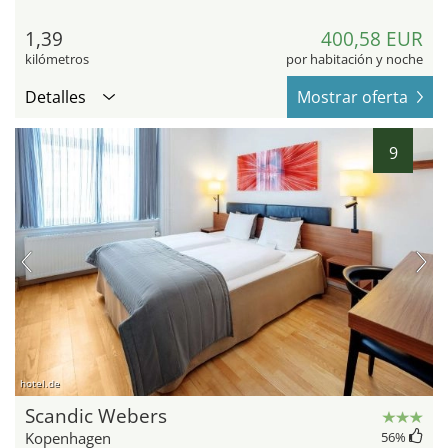
1,39
400,58 EUR
kilómetros
por habitación y noche
Detalles
Mostrar oferta
9
hotel.de
Scandic Webers
Kopenhagen
56
%