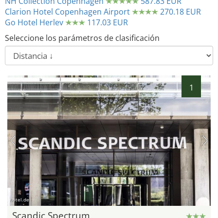
NH Collection Copenhagen
587.83 EUR
Clarion Hotel Copenhagen Airport
270.18 EUR
Go Hotel Herlev
117.03 EUR
Seleccione los parámetros de clasificación
1
hotel.de
Scandic Spectrum