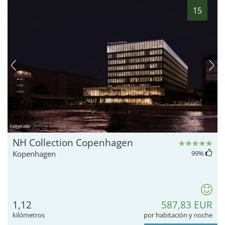
15
hotel.de
NH Collection Copenhagen
Kopenhagen
99
%
1,12
587,83 EUR
kilómetros
por habitación y noche