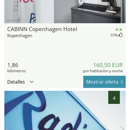
hotel.de
CABINN Copenhagen Hotel
Kopenhagen
57
%
1,86
160,50 EUR
kilómetros
por habitación y noche
Detalles
Mostrar oferta
4