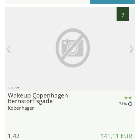
7
hotel.de
Wakeup Copenhagen
Bernstorffsgade
71
%
Kopenhagen
1,42
141,11 EUR