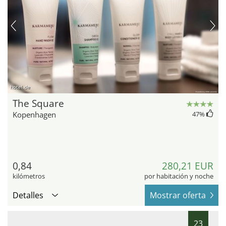
hotel.de
The Square
Kopenhagen
47
%
0,84
280,21 EUR
kilómetros
por habitación y noche
Detalles
Mostrar oferta
23