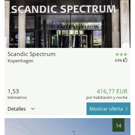
hotel.de
Scandic Spectrum
Kopenhagen
63
%
1,53
416,77 EUR
kilómetros
por habitación y noche
Detalles
Mostrar oferta
14