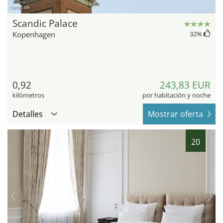
hotel.de
Scandic Palace
Kopenhagen
32
%
0,92
243,83 EUR
kilómetros
por habitación y noche
Detalles
Mostrar oferta
20