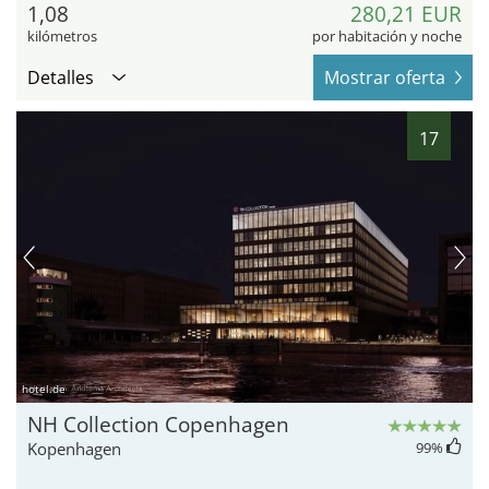
1,08
280,21 EUR
kilómetros
por habitación y noche
Detalles
Mostrar oferta
17
hotel.de
NH Collection Copenhagen
Kopenhagen
99
%