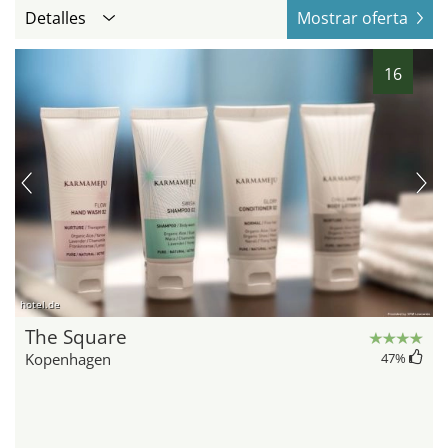
Detalles
Mostrar oferta
16
hotel.de
The Square
Kopenhagen
47
%