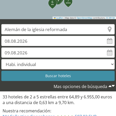
7
6
Leaflet
|
Map data ©
OpenStreetMap
contributors,
CC-BY-SA
31
28
Mas opciones de búsqueda
33
hoteles de
2
a
5
estrellas entre
64,89
y
6.955,00
euros
a una distancia de
0,63
km a
9,70
km.
Nuestra recomendación: