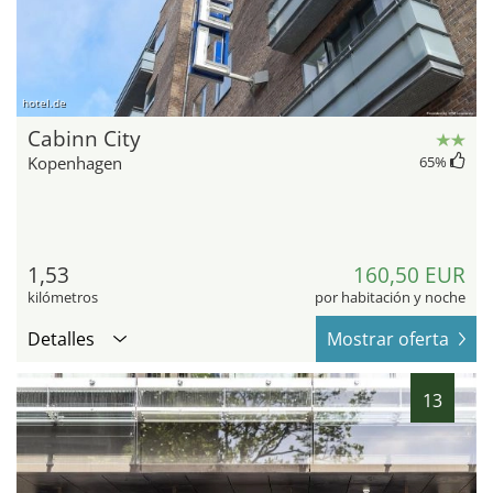
hotel.de
Cabinn City
Kopenhagen
65
%
1,53
160,50 EUR
kilómetros
por habitación y noche
Detalles
Mostrar oferta
13