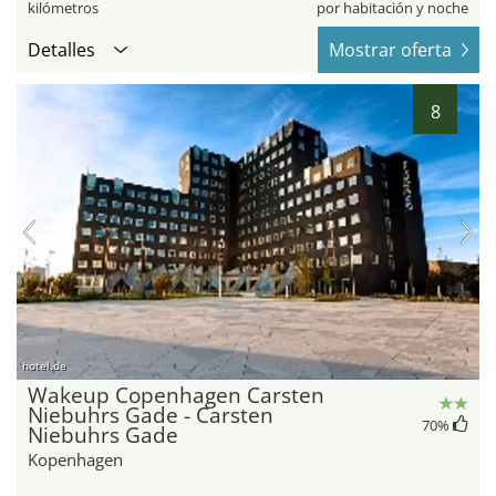
kilómetros
por habitación y noche
Detalles
Mostrar oferta
8
hotel.de
Wakeup Copenhagen Carsten
Niebuhrs Gade - Carsten
70
%
Niebuhrs Gade
Kopenhagen