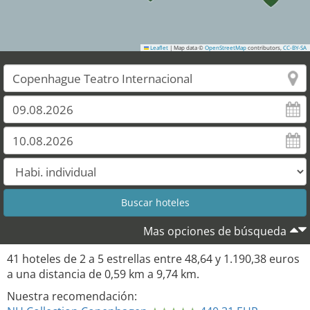
Leaflet
|
Map data ©
OpenStreetMap
contributors,
CC-BY-SA
3
36
Mas opciones de búsqueda
41
hoteles de
2
a
5
estrellas entre
48,64
y
1.190,38
euros
a una distancia de
0,59
km a
9,74
km.
Nuestra recomendación: