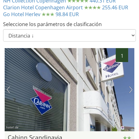
NH Collection Copenhagen
440.31 EUR
Clarion Hotel Copenhagen Airport
255.46 EUR
Go Hotel Herlev
98.84 EUR
Seleccione los parámetros de clasificación
1
hotel.de
Cabinn Scandinavia