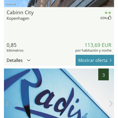
hotel.de
Cabinn City
Kopenhagen
65
%
0,85
113,69 EUR
kilómetros
por habitación y noche
Detalles
Mostrar oferta
3