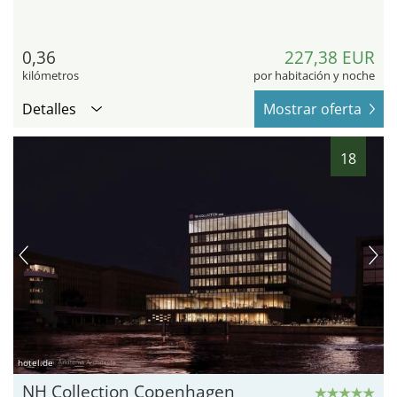
0,36
227,38 EUR
kilómetros
por habitación y noche
Detalles
Mostrar oferta
18
hotel.de
NH Collection Copenhagen