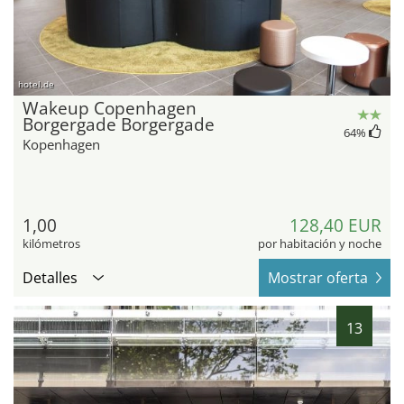
hotel.de
Wakeup Copenhagen
Borgergade Borgergade
64
%
Kopenhagen
1,00
128,40 EUR
kilómetros
por habitación y noche
Detalles
Mostrar oferta
13