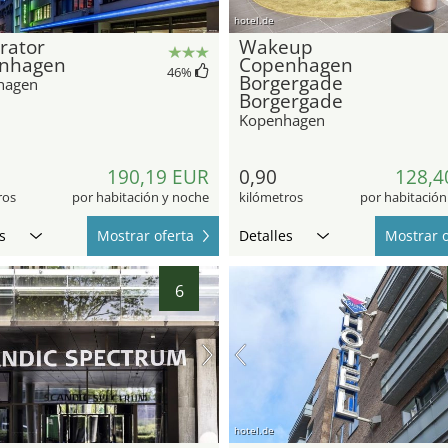
hotel.de
rator
Wakeup
nhagen
Copenhagen
46
%
Borgergade
hagen
Borgergade
Kopenhagen
190,19 EUR
0,90
128,4
ros
por habitación y noche
kilómetros
por habitación
s
Mostrar oferta
Detalles
Mostrar o
6
hotel.de