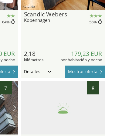
hotel.de
Scandic Webers
Kopenhagen
64
%
56
%
0 EUR
2,18
179,23 EUR
 y noche
kilómetros
por habitación y noche
ferta
Detalles
Mostrar oferta
7
8