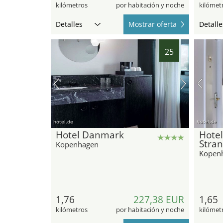
kilómetros
por habitación y noche
kilómet
Detalles
Mostrar oferta
Detalle
25
hotel.de
hotel.de
Hotel Danmark
Hote
Stra
Kopenhagen
Kopen
1,76
227,38 EUR
1,65
kilómetros
por habitación y noche
kilómet