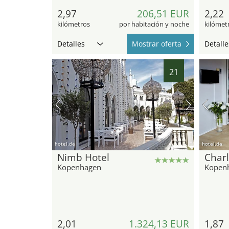
2,97
206,51 EUR
2,22
kilómetros
por habitación y noche
kilómet
Detalles
Mostrar oferta
Detalle
21
hotel.de
hotel.de
Nimb Hotel
Char
Kopenhagen
Kopen
2,01
1.324,13 EUR
1,87