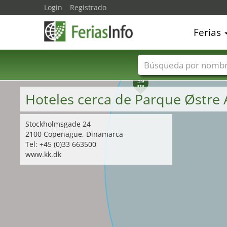
Login
Registrado
Ferias
Nombres de ferias
39
Hoteles cerca de Parque Østre
Stockholmsgade 24
2100 Copenague, Dinamarca
Tel: +45 (0)33 663500
www.kk.dk