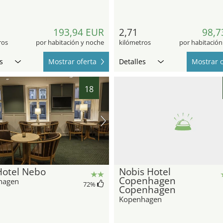
193,94 EUR
2,71
98,7
ros
por habitación y noche
kilómetros
por habitación
s
Mostrar oferta
Detalles
Mostrar o
18
Hotel Nebo
Nobis Hotel
Copenhagen
hagen
72
%
Copenhagen
Kopenhagen