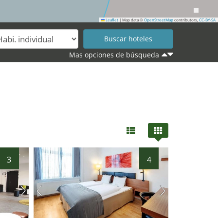
Leaflet
|
Map data ©
OpenStreetMap
contributors,
CC-BY-SA
Mas opciones de búsqueda
38
3
4