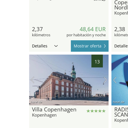
Cope
Nord
Kopen
2,37
48,64 EUR
2,38
kilómetros
por habitación y noche
kilómet
Detalles
Mostrar oferta
Detalle
13
hotel.de
hotel.de
Villa Copenhagen
RADI
SCAN
Kopenhagen
Kopen