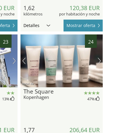
0 EUR
1,62
120,38 EUR
 y noche
kilómetros
por habitación y noche
ferta
Detalles
Mostrar oferta
23
24
hotel.de
The Square
Kopenhagen
13
%
47
%
1 EUR
1,77
206,64 EUR