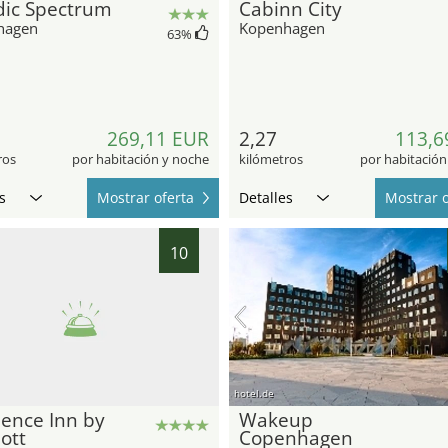
dic Spectrum
Cabinn City
hagen
Kopenhagen
63
%
269,11 EUR
2,27
113,6
ros
por habitación y noche
kilómetros
por habitación
s
Mostrar oferta
Detalles
Mostrar o
10
hotel.de
ence Inn by
Wakeup
ott
Copenhagen