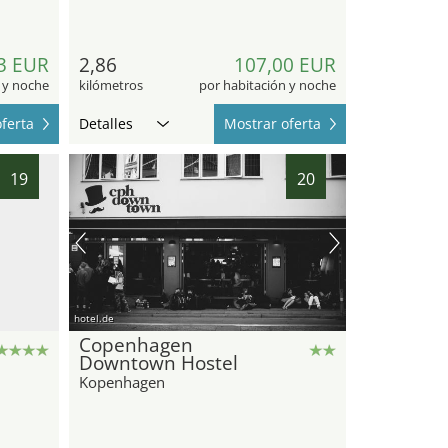
3 EUR
2,86
107,00 EUR
 y noche
kilómetros
por habitación y noche
ferta
Detalles
Mostrar oferta
19
20
hotel.de
Copenhagen
Downtown Hostel
Kopenhagen