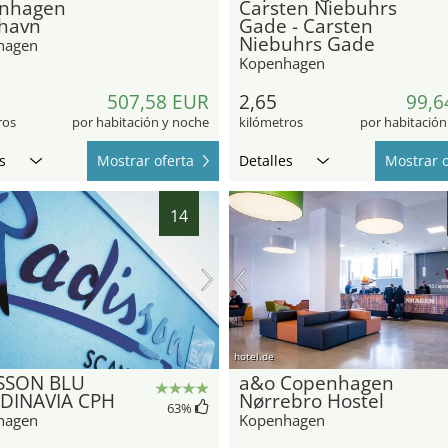
nhagen
Carsten Niebuhrs
havn
Gade - Carsten
Niebuhrs Gade
hagen
Kopenhagen
507,58 EUR
2,65
99,6
ros
por habitación y noche
kilómetros
por habitación
s
Mostrar oferta
Detalles
Mostrar o
14
hotel.de
SSON BLU
a&o Copenhagen
DINAVIA CPH
Nørrebro Hostel
63
%
hagen
Kopenhagen