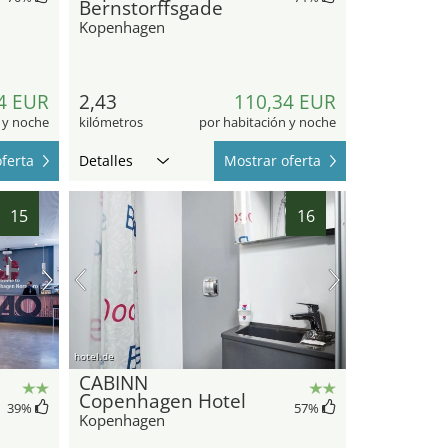
Bernstorffsgade
Kopenhagen
4 EUR
2,43
110,34 EUR
 y noche
kilómetros
por habitación y noche
ferta
Detalles
Mostrar oferta
15
16
hotel.de
CABINN
Copenhagen Hotel
39
%
57
%
Kopenhagen