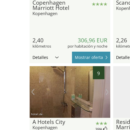
Copenhagen
Scan
Marriott Hotel
Kopen
Kopenhagen
2,40
306,96 EUR
2,26
kilómetros
por habitación y noche
kilómet
Detalles
Mostrar oferta
Detalle
9
hotel.de
A Hotels City
Resid
Marri
Kopenhagen
39
%