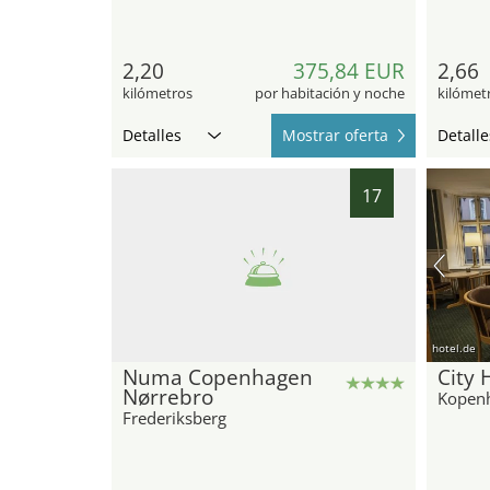
2,20
375,84 EUR
2,66
kilómetros
por habitación y noche
kilómet
Detalles
Mostrar oferta
Detalle
17
hotel.de
Numa Copenhagen
City 
Nørrebro
Kopen
Frederiksberg