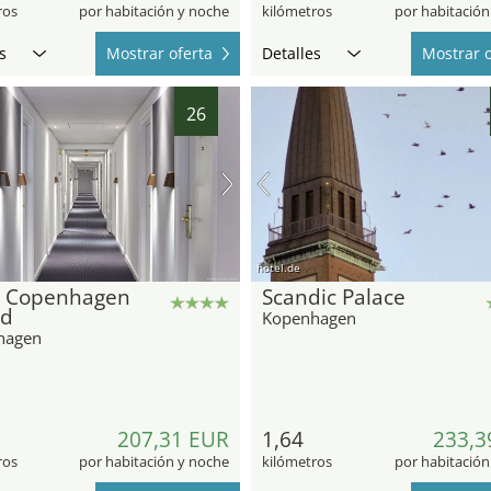
ros
por habitación y noche
kilómetros
por habitación
s
Mostrar oferta
Detalles
Mostrar o
26
hotel.de
l Copenhagen
Scandic Palace
nd
Kopenhagen
hagen
207,31 EUR
1,64
233,3
ros
por habitación y noche
kilómetros
por habitación