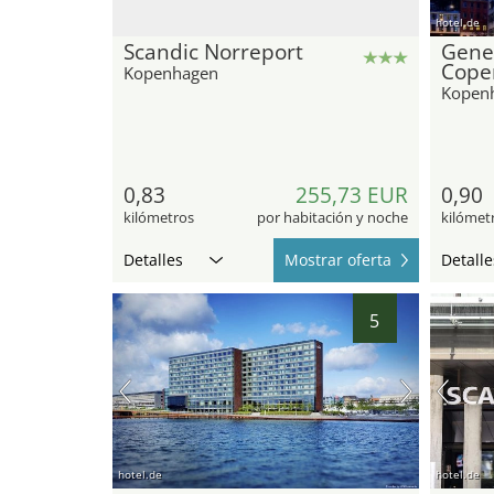
hotel.de
Scandic Norreport
Gene
Cope
Kopenhagen
Kopen
0,83
255,73 EUR
0,90
kilómetros
por habitación y noche
kilómet
Detalles
Mostrar oferta
Detalle
5
hotel.de
hotel.de