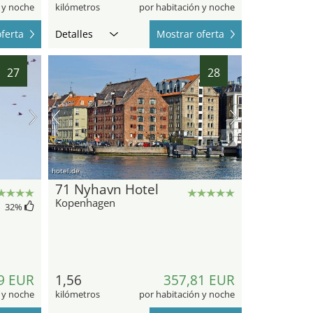
 y noche
kilómetros
por habitación y noche
ferta
Detalles
Mostrar oferta
27
28
hotel.de
71 Nyhavn Hotel
Kopenhagen
32
%
9 EUR
1,56
357,81 EUR
 y noche
kilómetros
por habitación y noche