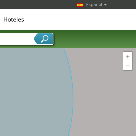
Español
Hoteles
edor de servicios
+
−