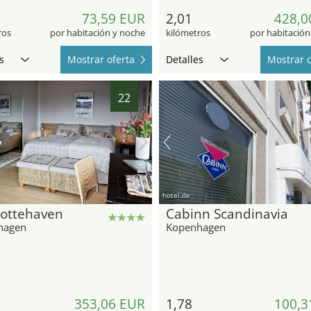
73,59 EUR
2,01
428,0
ros
por habitación y noche
kilómetros
por habitación
s
Mostrar oferta
Detalles
Mostrar o
22
hotel.de
lottehaven
Cabinn Scandinavia
hagen
Kopenhagen
353,06 EUR
1,78
100,3