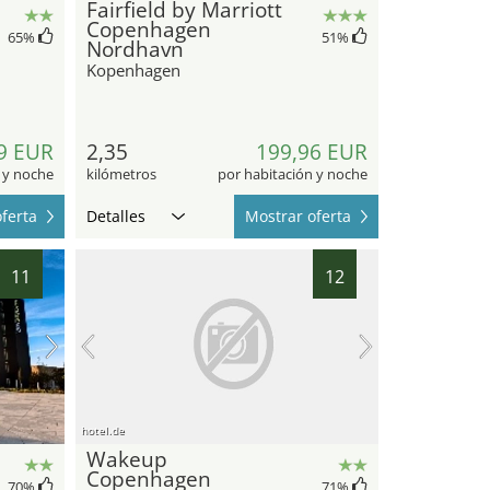
Fairfield by Marriott
Copenhagen
65
%
51
%
Nordhavn
Kopenhagen
9 EUR
2,35
199,96 EUR
 y noche
kilómetros
por habitación y noche
ferta
Detalles
Mostrar oferta
11
12
hotel.de
Wakeup
Copenhagen
70
%
71
%