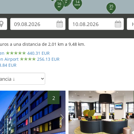
11
14
16
35
uros a una distancia de
2,01
km a
9,48
km.
36
en
440.31 EUR
37
n Airport
256.13 EUR
8.84 EUR
2