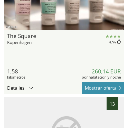
hotel.de
The Square
Kopenhagen
47
%
1,58
260,14 EUR
kilómetros
por habitación y noche
Detalles
Mostrar oferta
13