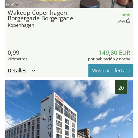
hotel.de
Wakeup Copenhagen
Borgergade Borgergade
64
%
Kopenhagen
0,99
149,80 EUR
kilómetros
por habitación y noche
Detalles
Mostrar oferta
20