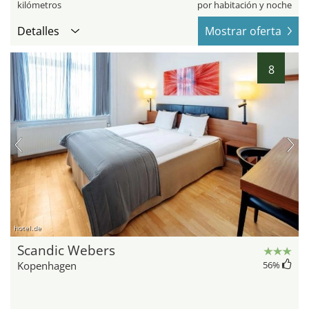
kilómetros
por habitación y noche
Detalles
Mostrar oferta
8
hotel.de
Scandic Webers
Kopenhagen
56
%