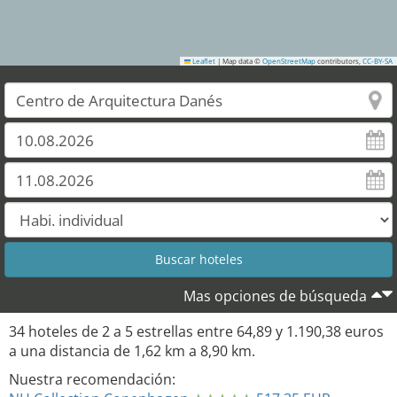
Leaflet
|
Map data ©
OpenStreetMap
contributors,
CC-BY-SA
32
30
31
Mas opciones de búsqueda
34
hoteles de
2
a
5
estrellas entre
64,89
y
1.190,38
euros
a una distancia de
1,62
km a
8,90
km.
Nuestra recomendación: