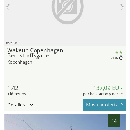
hotel.de
Wakeup Copenhagen
Bernstorffsgade
71
%
Kopenhagen
1,42
137,09 EUR
kilómetros
por habitación y noche
Detalles
Mostrar oferta
14