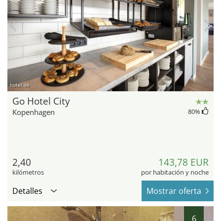
hotel.de
Go Hotel City
Kopenhagen
80
%
2,40
143,78 EUR
kilómetros
por habitación y noche
Detalles
Mostrar oferta
6