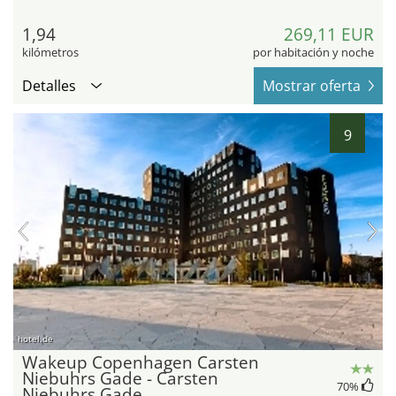
1,94
269,11 EUR
kilómetros
por habitación y noche
Detalles
Mostrar oferta
9
hotel.de
Wakeup Copenhagen Carsten
Niebuhrs Gade - Carsten
70
%
Niebuhrs Gade