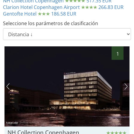
NH Collection Copenhagen
517.35 EUR
Clarion Hotel Copenhagen Airport
266.83 EUR
Gentofte Hotel
186.58 EUR
Seleccione los parámetros de clasificación
1
hotel.de
NH Collection Copenhagen