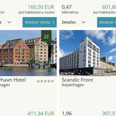
160,50 EUR
0,47
601,8
ros
por habitación y noche
kilómetros
por habitación
s
Mostrar oferta
Detalles
Mostrar o
22
hotel.de
yhavn Hotel
Scandic Front
hagen
Kopenhagen
411,34 EUR
1,96
397,5