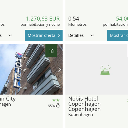
1.270,63 EUR
0,54
54,0
ros
por habitación y noche
kilómetros
por habitación
s
Mostrar oferta
Detalles
Mostrar o
18
n City
Nobis Hotel
Copenhagen
hagen
65
%
Copenhagen
Kopenhagen