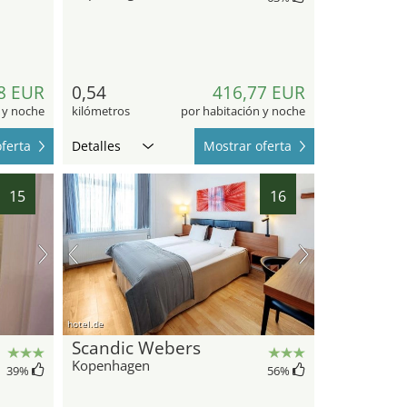
8 EUR
0,54
416,77 EUR
 y noche
kilómetros
por habitación y noche
ferta
Detalles
Mostrar oferta
15
16
hotel.de
Scandic Webers
Kopenhagen
39
%
56
%