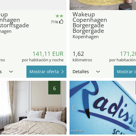
hotel.de
eup
Wakeup
nhagen
Copenhagen
71
%
torffsgade
Borgergade
Borgergade
hagen
Kopenhagen
141,11 EUR
1,62
171,2
ros
por habitación y noche
kilómetros
por habitación
s
Mostrar oferta
Detalles
Mostrar o
6
hotel.de