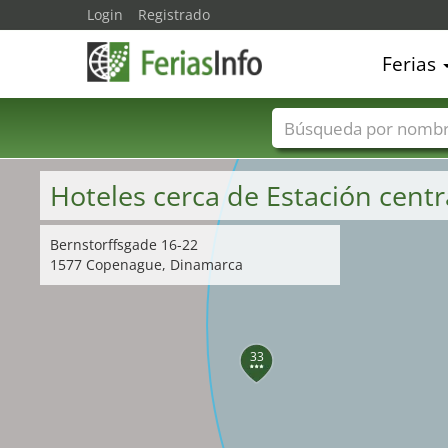
Login
Registrado
Ferias
32
Nombres de ferias
Hoteles cerca de Estación cen
Bernstorffsgade 16-22
1577 Copenague, Dinamarca
33