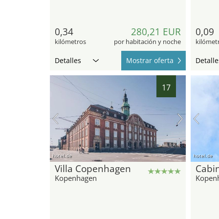
0,34
280,21 EUR
0,09
kilómetros
por habitación y noche
kilómet
Detalles
Mostrar oferta
Detalle
17
hotel.de
hotel.de
Villa Copenhagen
Cabin
Kopenhagen
Kopen