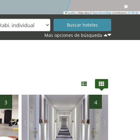
Leaflet
|
Map data ©
OpenStreetMap
contributors,
CC-BY-SA
31
30
Mas opciones de búsqueda
3
4