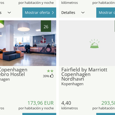
ros
por habitación y noche
kilómetros
por habitación
s
Mostrar oferta
Detalles
Mostrar o
26
Copenhagen
Fairfield by Marriott
bro Hostel
Copenhagen
39
%
Nordhavn
hagen
Kopenhagen
173,96 EUR
4,40
293,5
ros
por habitación y noche
kilómetros
por habitación