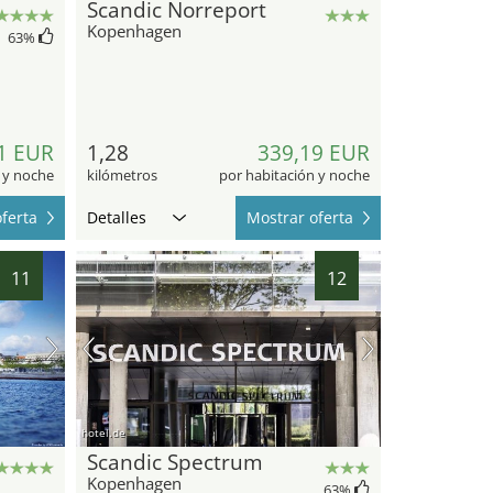
Scandic Norreport
Kopenhagen
63
%
1 EUR
1,28
339,19 EUR
 y noche
kilómetros
por habitación y noche
ferta
Detalles
Mostrar oferta
11
12
hotel.de
Scandic Spectrum
Kopenhagen
63
%