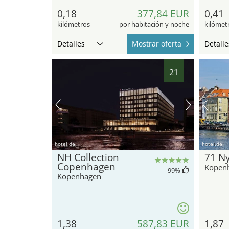
0,18
377,84 EUR
0,41
kilómetros
por habitación y noche
kilómet
Detalles
Mostrar oferta
Detalle
21
hotel.de
hotel.de
NH Collection
71 N
Copenhagen
Kopen
99
%
Kopenhagen
1,38
587,83 EUR
1,87