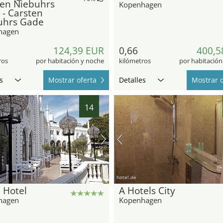
ten Niebuhrs
Kopenhagen
- Carsten
uhrs Gade
hagen
124,39 EUR
0,66
400,5
ros
por habitación y noche
kilómetros
por habitación
s
Mostrar oferta
Detalles
Mostrar o
14
hotel.de
 Hotel
A Hotels City
hagen
Kopenhagen