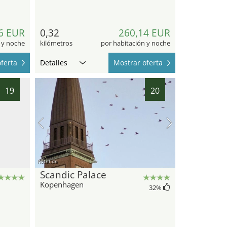
6 EUR
0,32
260,14 EUR
 y noche
kilómetros
por habitación y noche
ferta
Detalles
Mostrar oferta
19
20
hotel.de
Scandic Palace
Kopenhagen
32
%