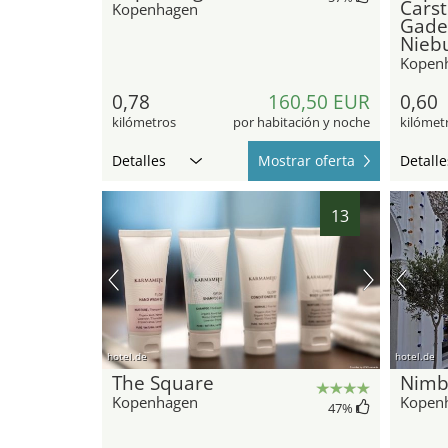
Cars
Kopenhagen
Gade 
Nieb
Kopen
0,78
160,50 EUR
0,60
kilómetros
por habitación y noche
kilómet
Detalles
Mostrar oferta
Detalle
13
hotel.de
hotel.de
The Square
Nimb
Kopenhagen
Kopen
47
%