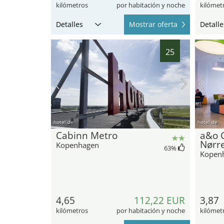
kilómetros
por habitación y noche
kilómet
Detalles
Mostrar oferta
Detalle
25
hotel.de
hotel.de
Cabinn Metro
a&o 
Nørre
Kopenhagen
63
%
Kopen
4,65
112,22 EUR
3,87
kilómetros
por habitación y noche
kilómet