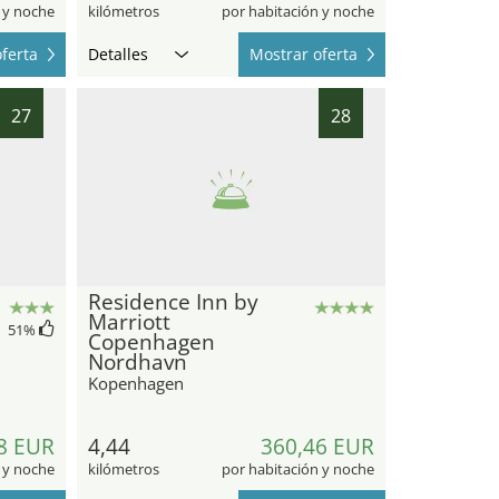
 y noche
kilómetros
por habitación y noche
ferta
Detalles
Mostrar oferta
27
28
Residence Inn by
Marriott
51
%
Copenhagen
Nordhavn
Kopenhagen
8 EUR
4,44
360,46 EUR
 y noche
kilómetros
por habitación y noche