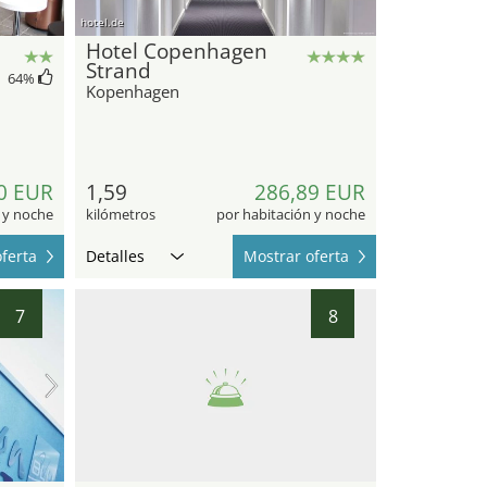
hotel.de
Hotel Copenhagen
Strand
64
%
Kopenhagen
0 EUR
1,59
286,89 EUR
 y noche
kilómetros
por habitación y noche
ferta
Detalles
Mostrar oferta
7
8