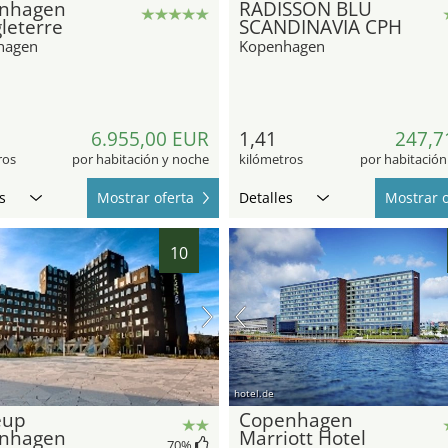
nhagen
RADISSON BLU
leterre
SCANDINAVIA CPH
hagen
Kopenhagen
6.955,00 EUR
1,41
247,7
ros
por habitación y noche
kilómetros
por habitación
s
Mostrar oferta
Detalles
Mostrar o
10
hotel.de
eup
Copenhagen
nhagen
Marriott Hotel
70
%