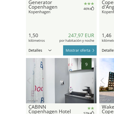
Generator
Cope
Copenhagen
d'Ang
46
%
Kopenhagen
Kopen
1,50
247,97 EUR
1,46
kilómetros
por habitación y noche
kilómet
Detalles
Mostrar oferta
Detalle
9
hotel.de
hotel.de
CABINN
Wak
Copenhagen Hotel
Cope
57
%