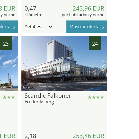
8 EUR
0,47
243,96 EUR
 y noche
kilómetros
por habitación y noche
ferta
Detalles
Mostrar oferta
23
24
hotel.de
Scandic Falkoner
Frederiksberg
1 EUR
2,18
253,46 EUR