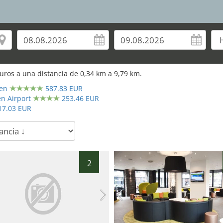
25
uros a una distancia de
0,34
km a
9,79
km.
en
587.83 EUR
n Airport
253.46 EUR
17.03 EUR
2