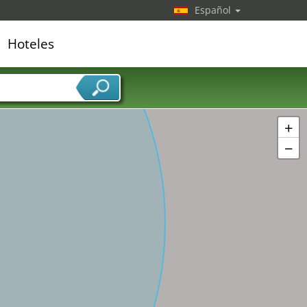
Español
Hoteles
edor de servicios
+
−