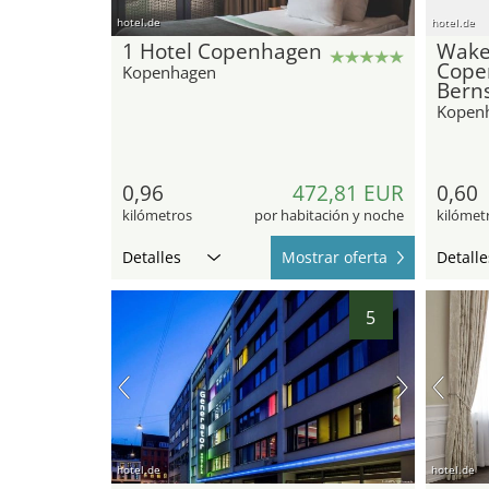
hotel.de
hotel.de
1 Hotel Copenhagen
Wak
Cope
Kopenhagen
Berns
Kopen
0,96
472,81 EUR
0,60
kilómetros
por habitación y noche
kilómet
Detalles
Mostrar oferta
Detalle
5
hotel.de
hotel.de