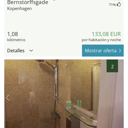
Bernstorffsgade
71
%
Kopenhagen
1,08
133,08 EUR
kilómetros
por habitación y noche
Detalles
Mostrar oferta
2