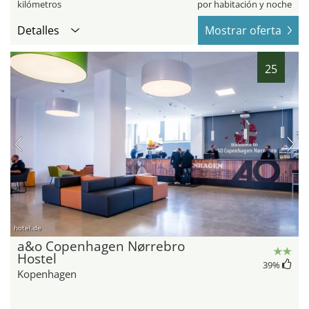
kilómetros
por habitación y noche
Detalles
Mostrar oferta
25
hotel.de
a&o Copenhagen Nørrebro
Hostel
39
%
Kopenhagen