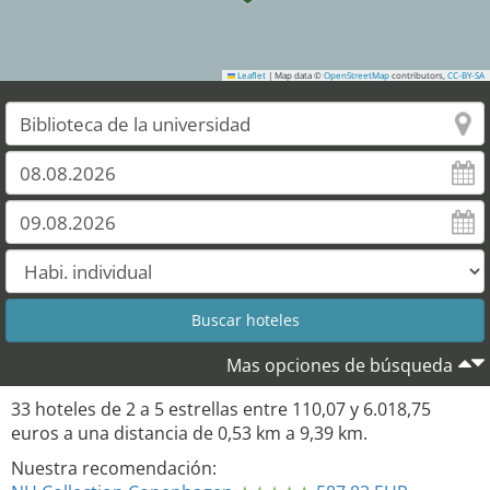
Leaflet
|
Map data ©
OpenStreetMap
contributors,
CC-BY-SA
28
Mas opciones de búsqueda
33
hoteles de
2
a
5
estrellas entre
110,07
y
6.018,75
euros a una distancia de
0,53
km a
9,39
km.
Nuestra recomendación: