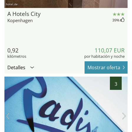
hotel.de
A Hotels City
Kopenhagen
39
%
0,92
110,07 EUR
kilómetros
por habitación y noche
Detalles
Mostrar oferta
3