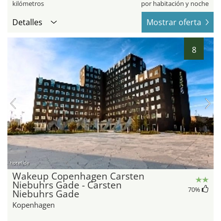
kilómetros
por habitación y noche
Detalles
Mostrar oferta
8
hotel.de
Wakeup Copenhagen Carsten
Niebuhrs Gade - Carsten
70
%
Niebuhrs Gade
Kopenhagen