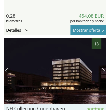
0,28
454,08 EUR
kilómetros
por habitación y noche
Detalles
Mostrar oferta
18
hotel.de
NH Collection Copenhagen