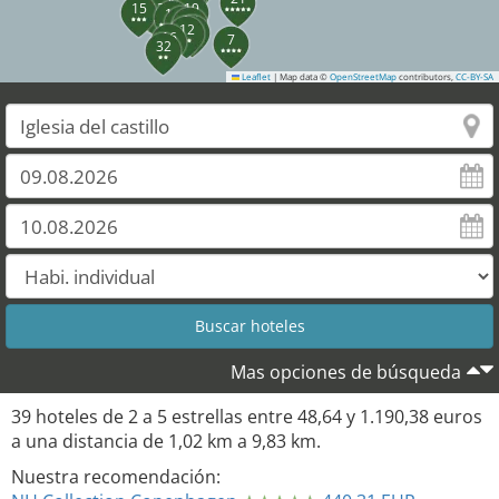
14
11
15
13
19
10
8
17
6
12
16
7
32
Leaflet
|
Map data ©
OpenStreetMap
contributors,
CC-BY-SA
37
35
36
38
Mas opciones de búsqueda
39
hoteles de
2
a
5
estrellas entre
48,64
y
1.190,38
euros
a una distancia de
1,02
km a
9,83
km.
Nuestra recomendación: