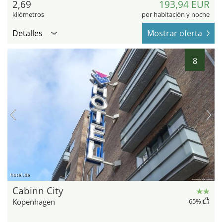
2,69
193,94 EUR
kilómetros
por habitación y noche
Detalles
Mostrar oferta
8
hotel.de
Cabinn City
Kopenhagen
65
%