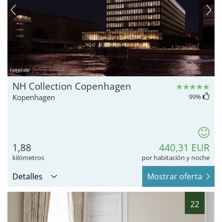
hotel.de
NH Collection Copenhagen
Kopenhagen
99
%
1,88
440,31 EUR
kilómetros
por habitación y noche
Detalles
Mostrar oferta
22