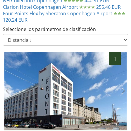
NH Collection Copenhagen
440.31 EUR
Clarion Hotel Copenhagen Airport
255.46 EUR
Four Points Flex by Sheraton Copenhagen Airport
120.24 EUR
Seleccione los parámetros de clasificación
1
hotel.de