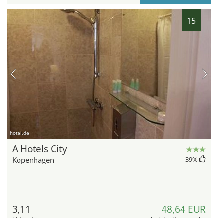
15
hotel.de
A Hotels City
Kopenhagen
39
%
3,11
48,64 EUR