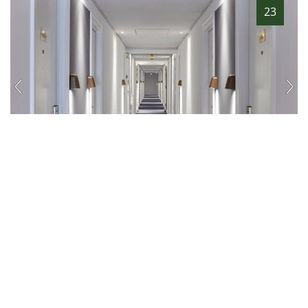
23
hotel.de
Hotel Copenhagen Strand
Kopenhagen
1,51
207,31 EUR
kilómetros
por habitación y noche