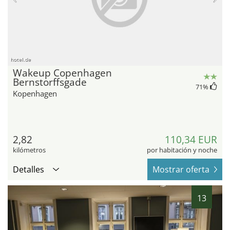
hotel.de
Wakeup Copenhagen
Bernstorffsgade
71
%
Kopenhagen
2,82
110,34 EUR
kilómetros
por habitación y noche
Detalles
Mostrar oferta
13