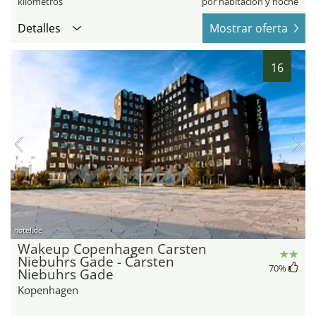
kilómetros
por habitación y noche
Detalles
Mostrar oferta
16
hotel.de
Wakeup Copenhagen Carsten
Niebuhrs Gade - Carsten
70
%
Niebuhrs Gade
Kopenhagen