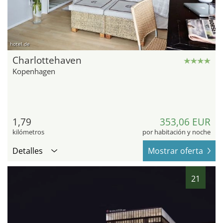
hotel.de
Charlottehaven
Kopenhagen
1,79
353,06 EUR
kilómetros
por habitación y noche
Detalles
Mostrar oferta
21