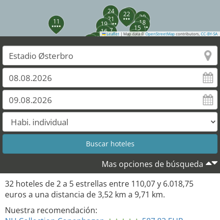
24
23
22
20
21
11
18
19
15
17
16
Leaflet
|
Map data ©
25
OpenStreetMap
contributors,
CC-BY-SA
4
14
12
5
13
10
9
8
7
6
26
27
28
29
Mas opciones de búsqueda
32
hoteles de
2
a
5
estrellas entre
110,07
y
6.018,75
euros a una distancia de
3,52
km a
9,71
km.
Nuestra recomendación: