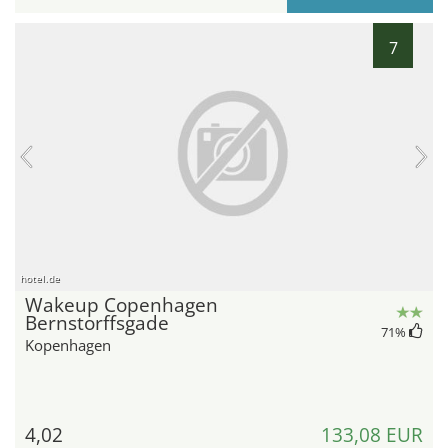
7
hotel.de
Wakeup Copenhagen
Bernstorffsgade
71
%
Kopenhagen
4,02
133,08 EUR