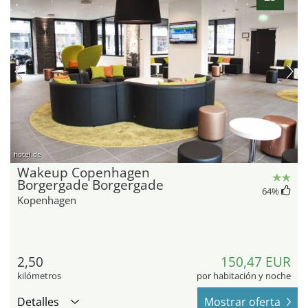
hotel.de
Wakeup Copenhagen
Borgergade Borgergade
64
%
Kopenhagen
2,50
150,47 EUR
kilómetros
por habitación y noche
Detalles
Mostrar oferta