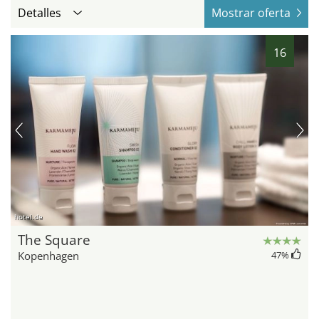
Detalles
Mostrar oferta
16
hotel.de
The Square
Kopenhagen
47
%