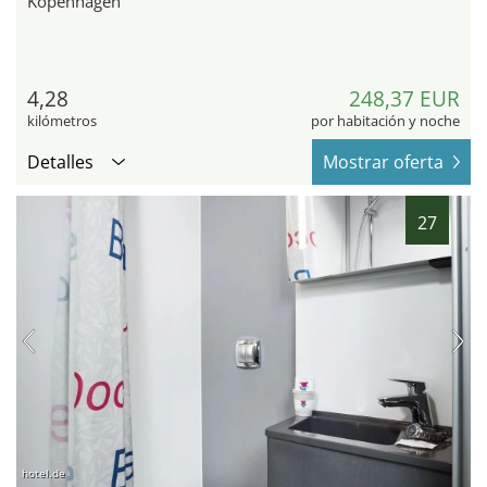
Kopenhagen
4,28
248,37 EUR
kilómetros
por habitación y noche
Detalles
Mostrar oferta
27
hotel.de