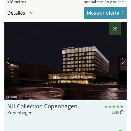
kilómetros
por habitación y noche
Detalles
Mostrar oferta
25
hotel.de
NH Collection Copenhagen
Kopenhagen
99
%