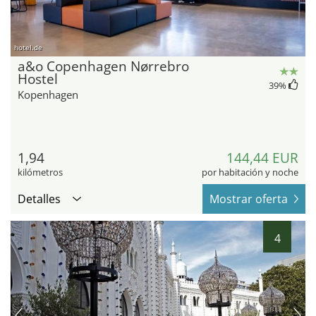
hotel.de
a&o Copenhagen Nørrebro
Hostel
39
%
Kopenhagen
1,94
144,44 EUR
kilómetros
por habitación y noche
Detalles
Mostrar oferta
4