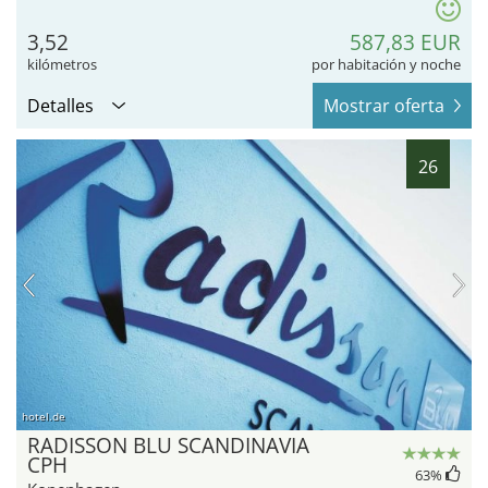
3,52
587,83 EUR
kilómetros
por habitación y noche
Detalles
Mostrar oferta
26
hotel.de
RADISSON BLU SCANDINAVIA
CPH
63
%