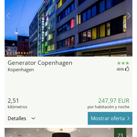
hotel.de
Generator Copenhagen
Kopenhagen
46
%
2,51
247,97 EUR
kilómetros
por habitación y noche
Detalles
Mostrar oferta
23