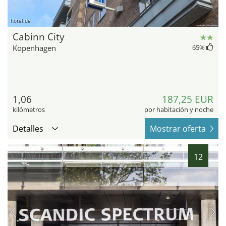
hotel.de
Cabinn City
Kopenhagen
65
%
1,06
187,25 EUR
kilómetros
por habitación y noche
Detalles
Mostrar oferta
12