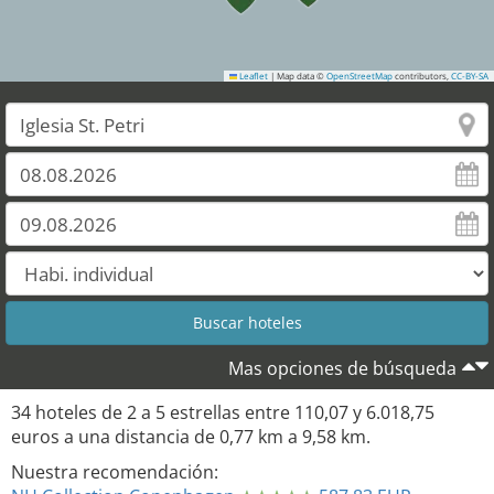
Leaflet
|
Map data ©
OpenStreetMap
contributors,
CC-BY-SA
3
29
Mas opciones de búsqueda
34
hoteles de
2
a
5
estrellas entre
110,07
y
6.018,75
euros a una distancia de
0,77
km a
9,58
km.
Nuestra recomendación: