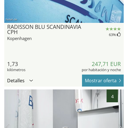
hotel.de
RADISSON BLU SCANDINAVIA
CPH
63
%
Kopenhagen
1,73
247,71 EUR
kilómetros
por habitación y noche
Detalles
Mostrar oferta
4