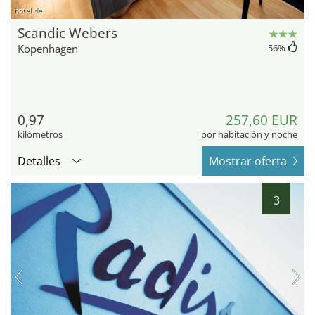
hotel.de
Scandic Webers
Kopenhagen
56
%
0,97
257,60 EUR
kilómetros
por habitación y noche
Detalles
Mostrar oferta
3