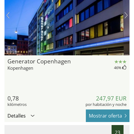
hotel.de
Generator Copenhagen
Kopenhagen
46
%
0,78
247,97 EUR
kilómetros
por habitación y noche
Detalles
Mostrar oferta
23