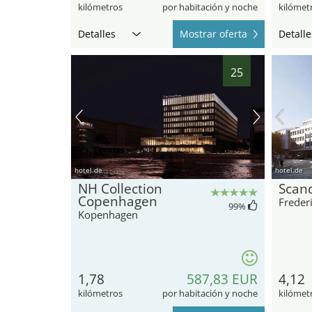
kilómetros
por habitación y noche
kilómet
Detalles
Mostrar oferta
Detalle
25
hotel.de
hotel.de
NH Collection
Scand
Copenhagen
Freder
99
%
Kopenhagen
1,78
587,83 EUR
4,12
kilómetros
por habitación y noche
kilómet