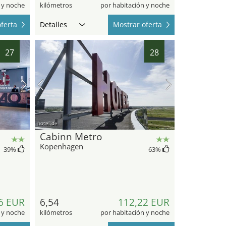
 y noche
kilómetros
por habitación y noche
ferta
Detalles
Mostrar oferta
27
28
hotel.de
Cabinn Metro
Kopenhagen
39
%
63
%
6 EUR
6,54
112,22 EUR
 y noche
kilómetros
por habitación y noche