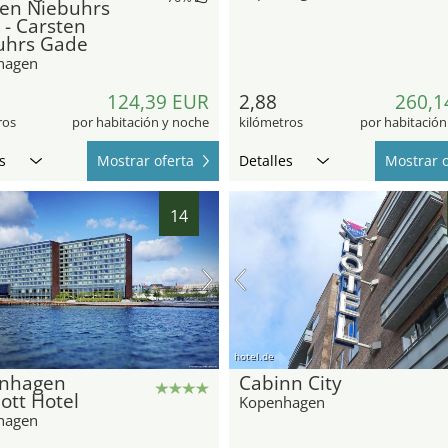
ten Niebuhrs
- Carsten
uhrs Gade
hagen
124,39 EUR
2,88
260,1
ros
por habitación y noche
kilómetros
por habitación
s
Mostrar oferta
Detalles
Mostrar o
14
hotel.de
nhagen
Cabinn City
ott Hotel
Kopenhagen
hagen