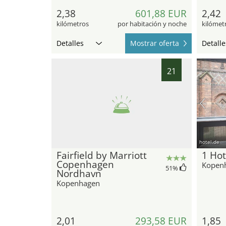
2,38
601,88 EUR
2,42
kilómetros
por habitación y noche
kilómet
Detalles
Mostrar oferta
Detalle
21
hotel.de
Fairfield by Marriott
1 Ho
Copenhagen
Kopen
51
%
Nordhavn
Kopenhagen
2,01
293,58 EUR
1,85