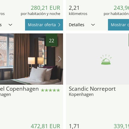
280,21 EUR
2,21
243,9
ros
por habitación y noche
kilómetros
por habitación
s
Mostrar oferta
Detalles
Mostrar o
22
tel Copenhagen
Scandic Norreport
hagen
Kopenhagen
472,81 EUR
1,71
339,1