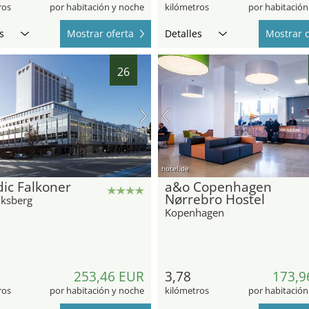
ros
por habitación y noche
kilómetros
por habitación
s
Mostrar oferta
Detalles
Mostrar o
26
hotel.de
ic Falkoner
a&o Copenhagen
Nørrebro Hostel
iksberg
Kopenhagen
253,46 EUR
3,78
173,9
ros
por habitación y noche
kilómetros
por habitación