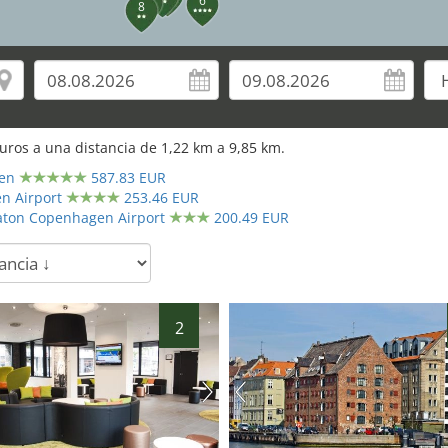
6
8
uros a una distancia de
1,22
km a
9,85
km.
30
en
587.83 EUR
28
29
n Airport
253.46 EUR
raton Copenhagen Airport
200.49 EUR
31
2