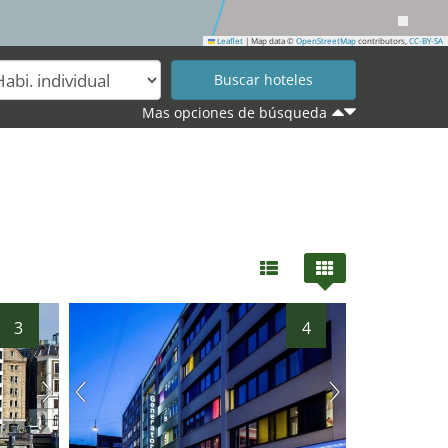
Leaflet
|
Map data ©
OpenStreetMap
contributors,
CC-BY-SA
Mas opciones de búsqueda
3
4