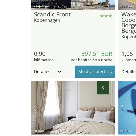
hotel.de
hotel.de
Scandic Front
Wak
Cope
Kopenhagen
Borg
Borg
Kopen
0,90
397,51 EUR
1,05
kilómetros
por habitación y noche
kilómet
Detalles
Mostrar oferta
Detalle
5
hotel.de
hotel.de