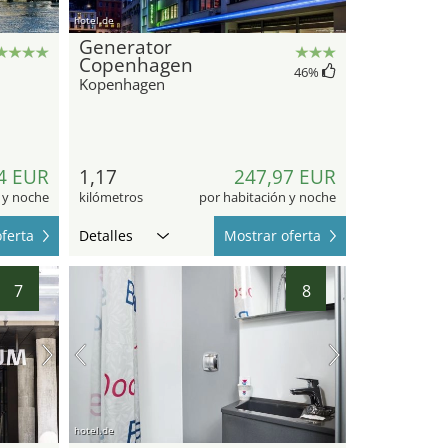
hotel.de
Generator
Copenhagen
46
%
Kopenhagen
4 EUR
1,17
247,97 EUR
 y noche
kilómetros
por habitación y noche
ferta
Detalles
Mostrar oferta
7
8
hotel.de