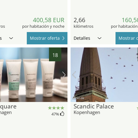
400,58 EUR
2,66
160,5
ros
por habitación y noche
kilómetros
por habitación
s
Mostrar oferta
Detalles
Mostrar o
18
hotel.de
Square
Scandic Palace
hagen
Kopenhagen
47
%