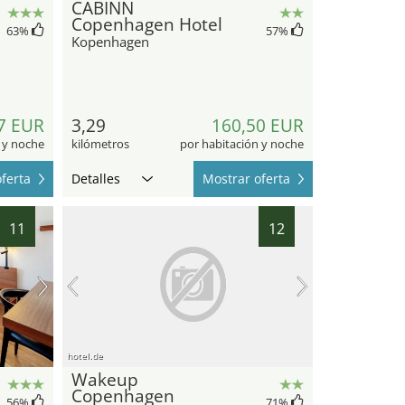
CABINN
Copenhagen Hotel
63
%
57
%
Kopenhagen
7 EUR
3,29
160,50 EUR
 y noche
kilómetros
por habitación y noche
ferta
Detalles
Mostrar oferta
11
12
hotel.de
Wakeup
Copenhagen
56
%
71
%