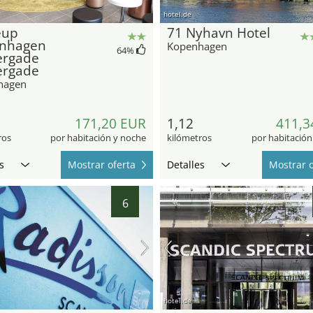
hotel.de
eup
71 Nyhavn Hotel
nhagen
Kopenhagen
64
%
ergade
ergade
hagen
171,20 EUR
1,12
411,3
ros
por habitación y noche
kilómetros
por habitación
s
Mostrar oferta
Detalles
Mostrar o
6
hotel.de