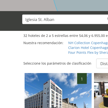
32
32
hoteles de
2
a
5
estrellas entre
54,06
y
6.955,00
e
Nuestra recomendación:
NH Collection Copenhag
Clarion Hotel Copenhage
Four Points Flex by She
Seleccione los parámetros de clasificación
1