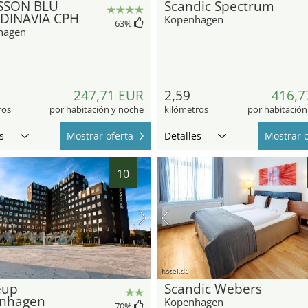
SSON BLU
Scandic Spectrum
DINAVIA CPH
Kopenhagen
63
%
hagen
247,71 EUR
2,59
416,7
ros
por habitación y noche
kilómetros
por habitación
s
Mostrar oferta
Detalles
Mostrar o
10
hotel.de
eup
Scandic Webers
nhagen
Kopenhagen
70
%