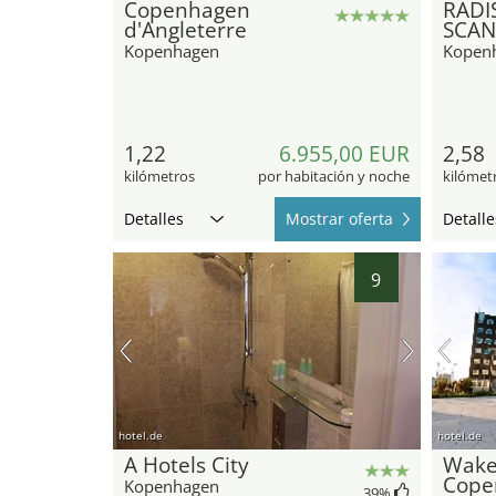
Copenhagen
RADI
d'Angleterre
SCAN
Kopenhagen
Kopen
1,22
6.955,00 EUR
2,58
kilómetros
por habitación y noche
kilómet
Detalles
Mostrar oferta
Detalle
9
hotel.de
hotel.de
A Hotels City
Wak
Cope
Kopenhagen
39
%