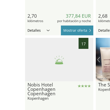
2,70
377,84 EUR
2,68
kilómetros
por habitación y noche
kilómet
Detalles
Mostrar oferta
Detalle
17
hotel.de
Nobis Hotel
The 
Copenhagen
Kopen
Copenhagen
Kopenhagen