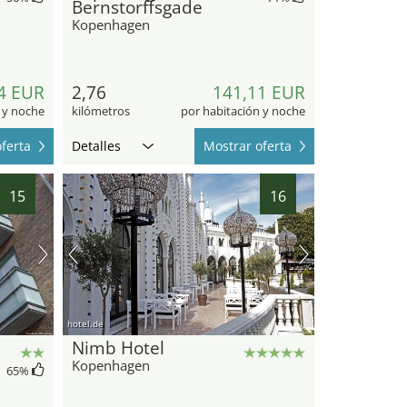
Bernstorffsgade
Kopenhagen
4 EUR
2,76
141,11 EUR
 y noche
kilómetros
por habitación y noche
ferta
Detalles
Mostrar oferta
15
16
hotel.de
Nimb Hotel
Kopenhagen
65
%