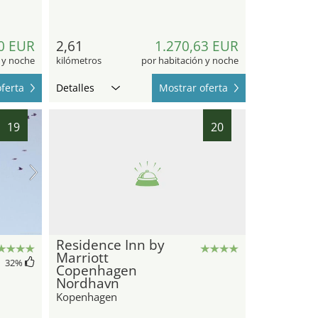
0 EUR
2,61
1.270,63 EUR
 y noche
kilómetros
por habitación y noche
ferta
Detalles
Mostrar oferta
19
20
Residence Inn by
Marriott
32
%
Copenhagen
Nordhavn
Kopenhagen