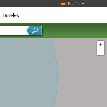
Español
Hoteles
edor de servicios
+
−