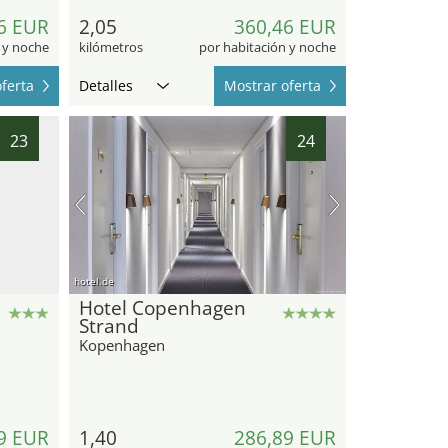
6 EUR
2,05
360,46 EUR
 y noche
kilómetros
por habitación y noche
ferta
Detalles
Mostrar oferta
23
24
hotel.de
Hotel Copenhagen
Strand
Kopenhagen
9 EUR
1,40
286,89 EUR