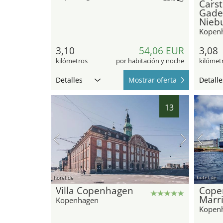
Cars
Gade 
Nieb
Kopen
3,10
54,06 EUR
3,08
kilómetros
por habitación y noche
kilómet
Detalles
Mostrar oferta
Detalle
13
hotel.de
hotel.de
Villa Copenhagen
Cope
Marri
Kopenhagen
Kopen