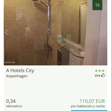
15
hotel.de
A Hotels City
Kopenhagen
39
%
0,34
110,07 EUR
kilómetros
por habitación y noche