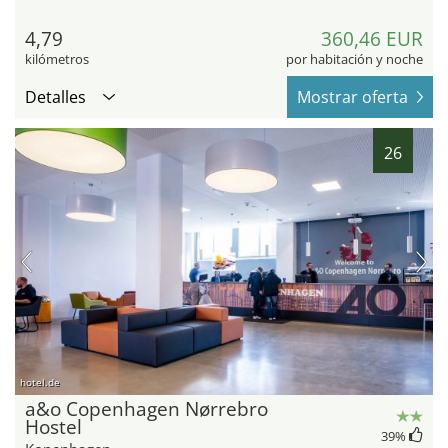
4,79
360,46 EUR
kilómetros
por habitación y noche
Detalles
Mostrar oferta
26
hotel.de
a&o Copenhagen Nørrebro
Hostel
39
%