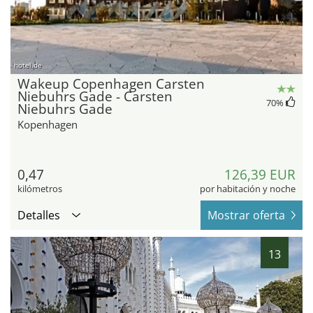
hotel.de
Wakeup Copenhagen Carsten
Niebuhrs Gade - Carsten
70
%
Niebuhrs Gade
Kopenhagen
0,47
126,39 EUR
kilómetros
por habitación y noche
Detalles
Mostrar oferta
13