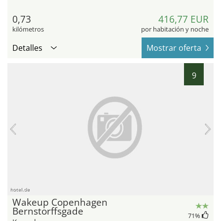
0,73
416,77 EUR
kilómetros
por habitación y noche
Detalles
Mostrar oferta
9
hotel.de
Wakeup Copenhagen
Bernstorffsgade
71
%