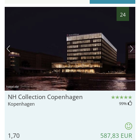
24
hotel.de
NH Collection Copenhagen
Kopenhagen
99
%
1,70
587,83 EUR