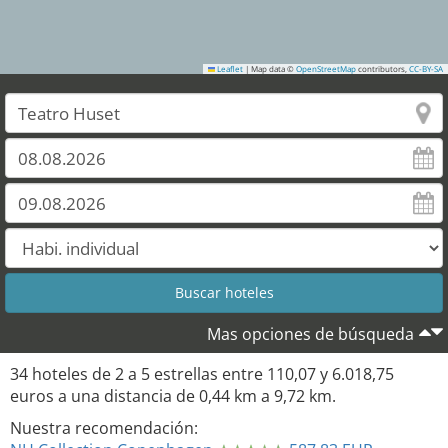
Leaflet
|
Map data ©
OpenStreetMap
contributors,
CC-BY-SA
28
Mas opciones de búsqueda
34
hoteles de
2
a
5
estrellas entre
110,07
y
6.018,75
euros a una distancia de
0,44
km a
9,72
km.
Nuestra recomendación: