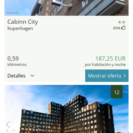
hotel.de
Cabinn City
Kopenhagen
65
%
0,59
187,25 EUR
kilómetros
por habitación y noche
Detalles
Mostrar oferta
12