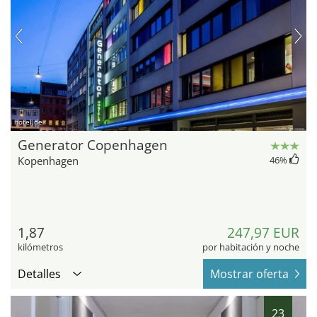
hotel.de
Generator Copenhagen
Kopenhagen
46
%
1,87
247,97 EUR
kilómetros
por habitación y noche
Detalles
Mostrar oferta
23