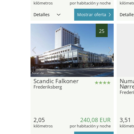
kilómetros
por habitación y noche
kilómet
Detalles
Mostrar oferta
Detalle
25
hotel.de
Scandic Falkoner
Numa
Nørr
Frederiksberg
Freder
2,05
240,08 EUR
3,51
kilómetros
por habitación y noche
kilómet