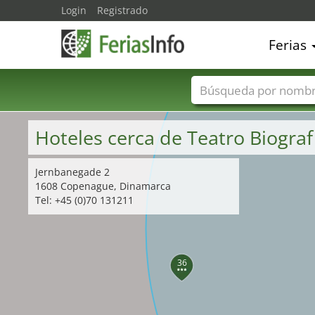
Login
Registrado
Ferias
Nombres de ferias
Hoteles cerca de Teatro Biogra
Jernbanegade 2
1608 Copenague, Dinamarca
Tel: +45 (0)70 131211
36