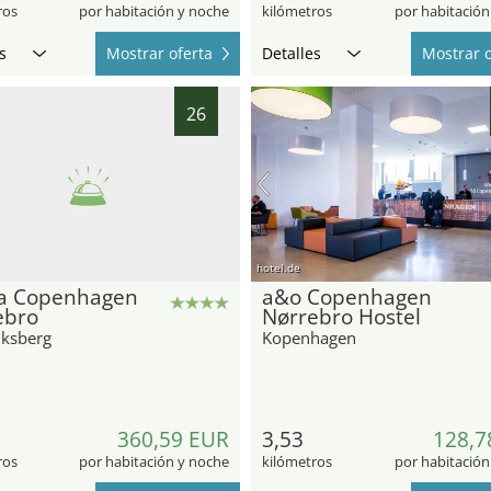
ros
por habitación y noche
kilómetros
por habitación
s
Mostrar oferta
Detalles
Mostrar o
26
hotel.de
 Copenhagen
a&o Copenhagen
ebro
Nørrebro Hostel
iksberg
Kopenhagen
360,59 EUR
3,53
128,7
ros
por habitación y noche
kilómetros
por habitación