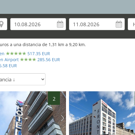
29
uros a una distancia de
1,31
km a
9,20
km.
en
517.35 EUR
n Airport
285.56 EUR
6.58 EUR
2