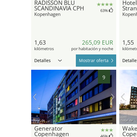
RADISSON BLU
Hote
SCANDINAVIA CPH
Stra
63
%
Kopenhagen
Kopen
1,63
265,09 EUR
1,55
kilómetros
por habitación y noche
kilómet
Detalles
Mostrar oferta
Detalle
9
hotel.de
hotel.de
Generator
Wak
Copenhagen
Cope
46
%