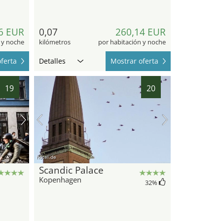
6 EUR
0,07
260,14 EUR
 y noche
kilómetros
por habitación y noche
ferta
Detalles
Mostrar oferta
19
20
hotel.de
Scandic Palace
Kopenhagen
32
%