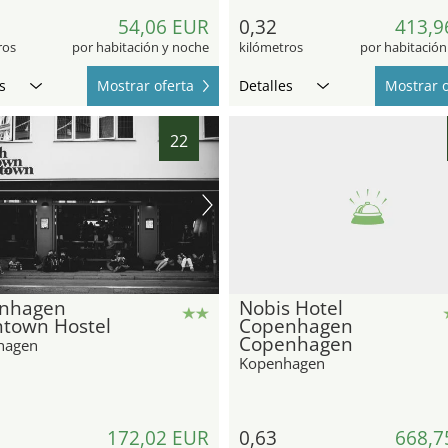
54,06 EUR
0,32
413,9
ros
por habitación y noche
kilómetros
por habitación
s
Mostrar oferta
Detalles
Mostrar o
22
nhagen
Nobis Hotel
town Hostel
Copenhagen
Copenhagen
hagen
Kopenhagen
172,02 EUR
0,63
668,7