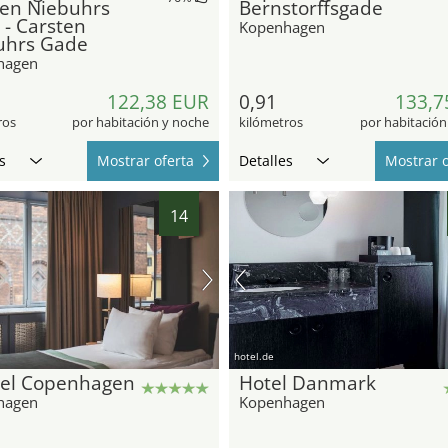
ten Niebuhrs
Bernstorffsgade
- Carsten
Kopenhagen
uhrs Gade
hagen
122,38 EUR
0,91
133,7
ros
por habitación y noche
kilómetros
por habitación
s
Mostrar oferta
Detalles
Mostrar o
14
hotel.de
tel Copenhagen
Hotel Danmark
hagen
Kopenhagen