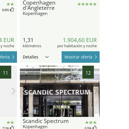
Copenhagen
d'Angleterre
64
%
Kopenhagen
4 EUR
1,31
1.904,60 EUR
 y noche
kilómetros
por habitación y noche
ferta
Detalles
Mostrar oferta
11
12
hotel.de
Scandic Spectrum
Kopenhagen
71
%
63
%