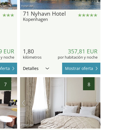
hotel.de
71 Nyhavn Hotel
Kopenhagen
9 EUR
1,80
357,81 EUR
 y noche
kilómetros
por habitación y noche
ferta
Detalles
Mostrar oferta
7
8
hotel.de