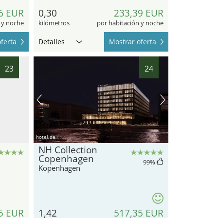
6 EUR
0,30
233,39 EUR
 y noche
kilómetros
por habitación y noche
ferta
Detalles
Mostrar oferta
23
24
hotel.de
NH Collection
Copenhagen
99
%
Kopenhagen
5 EUR
1,42
517,35 EUR