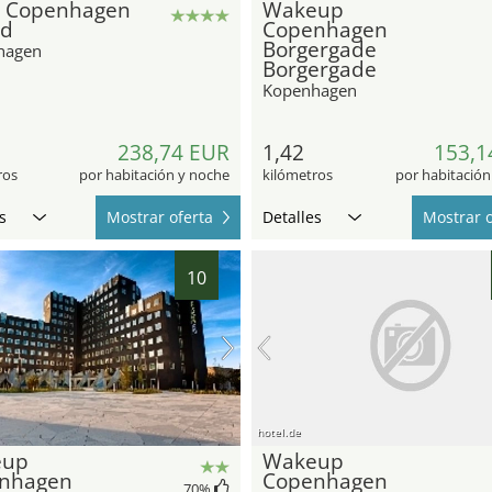
l Copenhagen
Wakeup
nd
Copenhagen
Borgergade
hagen
Borgergade
Kopenhagen
238,74 EUR
1,42
153,1
ros
por habitación y noche
kilómetros
por habitación
s
Mostrar oferta
Detalles
Mostrar o
10
hotel.de
eup
Wakeup
nhagen
Copenhagen
70
%