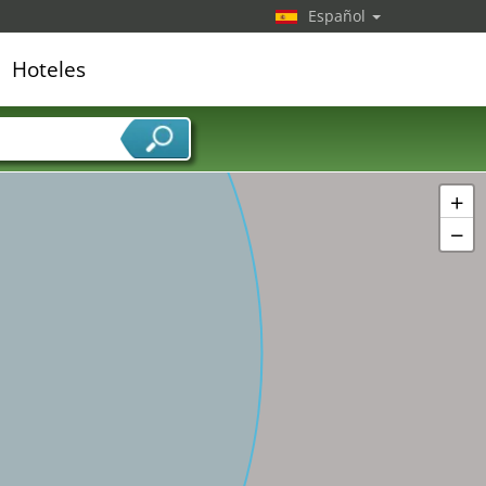
Español
Hoteles
edor de servicios
+
−