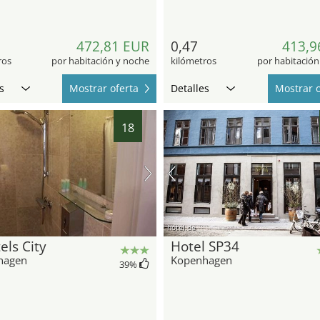
472,81 EUR
0,47
413,9
ros
por habitación y noche
kilómetros
por habitación
s
Mostrar oferta
Detalles
Mostrar o
18
hotel.de
els City
Hotel SP34
hagen
Kopenhagen
39
%