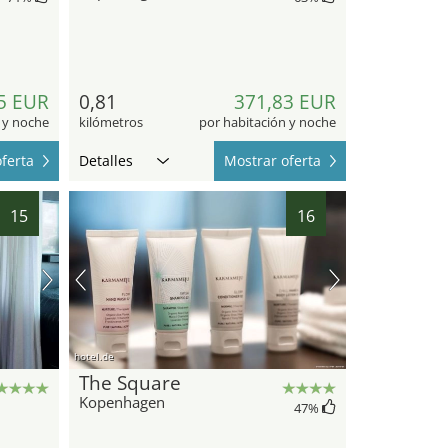
5 EUR
0,81
371,83 EUR
 y noche
kilómetros
por habitación y noche
ferta
Detalles
Mostrar oferta
15
16
hotel.de
The Square
Kopenhagen
47
%