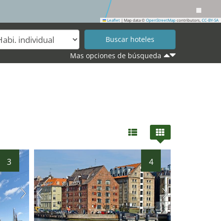
Leaflet
|
Map data ©
OpenStreetMap
contributors,
CC-BY-SA
34
Mas opciones de búsqueda
33
3
4