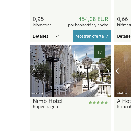
0,95
454,08 EUR
0,66
kilómetros
por habitación y noche
kilómet
Detalles
Mostrar oferta
Detalle
17
hotel.de
hotel.de
Nimb Hotel
A Hot
Kopenhagen
Kopen