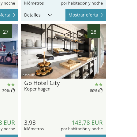
 y noche
kilómetros
por habitación y noche
ferta
Detalles
Mostrar oferta
27
28
hotel.de
Go Hotel City
Kopenhagen
39
%
80
%
8 EUR
3,93
143,78 EUR
 y noche
kilómetros
por habitación y noche