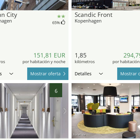
hotel.de
n City
Scandic Front
hagen
Kopenhagen
65
%
151,81 EUR
1,85
294,7
ros
por habitación y noche
kilómetros
por habitación
s
Mostrar oferta
Detalles
Mostrar o
6
hotel.de