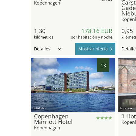
Cars
Kopenhagen
Gade 
Nieb
Kopen
1,30
178,16 EUR
0,95
kilómetros
por habitación y noche
kilómet
Detalles
Mostrar oferta
Detalle
13
hotel.de
hotel.de
Copenhagen
1 Ho
Marriott Hotel
Kopen
Kopenhagen