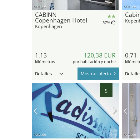
hotel.de
hotel.de
CABINN
Cabin
Copenhagen Hotel
Kopen
57
%
Kopenhagen
1,13
120,38 EUR
0,71
kilómetros
por habitación y noche
kilómet
Detalles
Mostrar oferta
Detalle
5
hotel.de
hotel.de