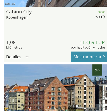
hotel.de
Cabinn City
Kopenhagen
65
%
1,08
113,69 EUR
kilómetros
por habitación y noche
Detalles
Mostrar oferta
20