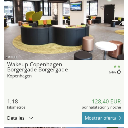
hotel.de
Wakeup Copenhagen
Borgergade Borgergade
64
%
Kopenhagen
1,18
128,40 EUR
kilómetros
por habitación y noche
Detalles
Mostrar oferta