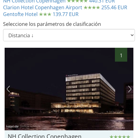
NH Collection Copenhagen
440.31 EUR
Clarion Hotel Copenhagen Airport
255.46 EUR
Gentofte Hotel
139.77 EUR
Seleccione los parámetros de clasificación
1
hotel.de
NH Collection Copenhagen