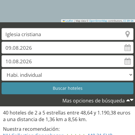
Leaflet
|
Map data ©
OpenStreetMap
contributors,
CC-BY-SA
38
35
37
Mas opciones de búsqueda
40
hoteles de
2
a
5
estrellas entre
48,64
y
1.190,38
euros
a una distancia de
1,36
km a
8,56
km.
Nuestra recomendación: