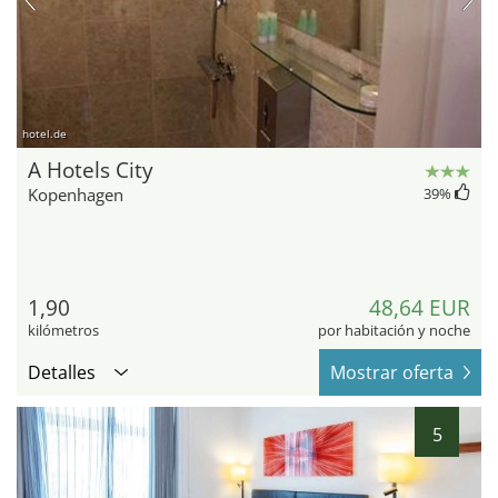
hotel.de
A Hotels City
Kopenhagen
39
%
1,90
48,64 EUR
kilómetros
por habitación y noche
Detalles
Mostrar oferta
5