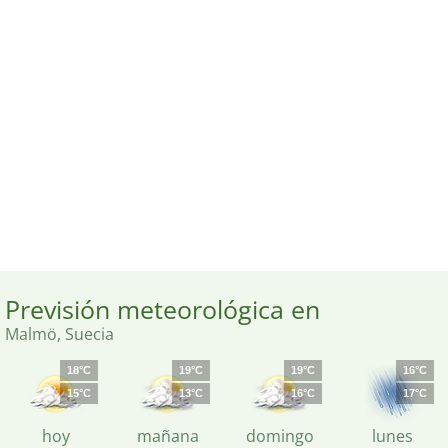
Previsión meteorológica en
Malmö, Suecia
18°C
19°C
19°C
16°C
15°C
13°C
16°C
17°C
hoy
mañana
domingo
lunes