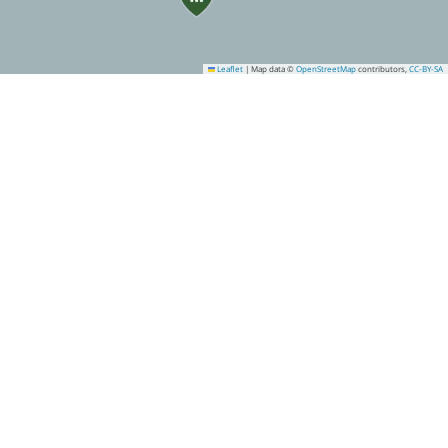
Leaflet
|
Map data ©
OpenStreetMap
contributors,
CC-BY-SA