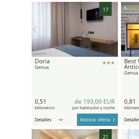
17
hotel.de
hotel.de
Doria
Best 
Antic
Genua
Genua
0,51
de 193,00 EUR
0,81
kilómetros
por habitación y noche
kilómet
Detalles
Mostrar oferta
Detalle
21