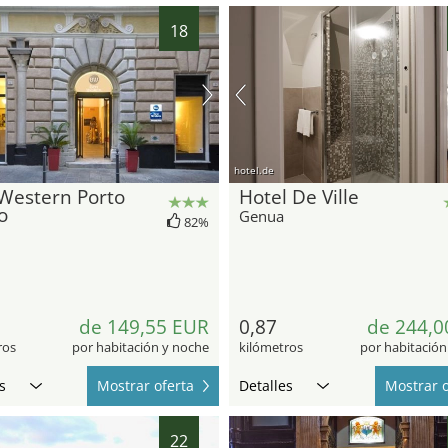
18
hotel.de
Western Porto
Hotel De Ville
o
Genua
82%
de 149,55 EUR
0,87
de 244,0
ros
por habitación y noche
kilómetros
por habitación
s
Mostrar oferta
Detalles
Mostrar o
22