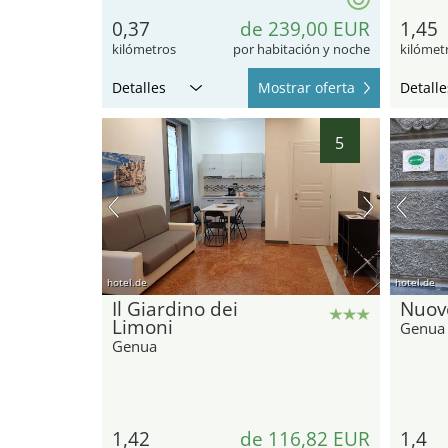
0,37
de 239,00 EUR
1,45
kilómetros
por habitación y noche
kilómet
Detalles
Mostrar oferta
Detalle
5
hotel.de
hotel.de
Il Giardino dei
Nuov
Limoni
Genua
Genua
1,42
de 116,82 EUR
1,4