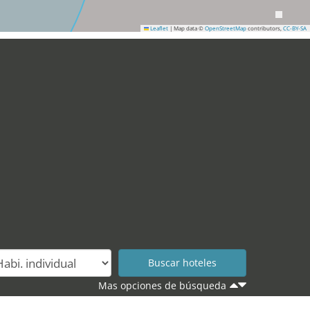
Leaflet
|
Map data ©
OpenStreetMap
contributors,
CC-BY-SA
Mas opciones de búsqueda