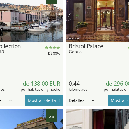
hotel.de
llection
Bristol Palace
na
Genua
88%
de 138,00 EUR
0,44
de 296,0
ros
por habitación y noche
kilómetros
por habitación
s
Mostrar oferta
Detalles
Mostrar o
26