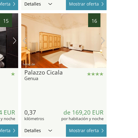
ferta
Detalles
Mostrar oferta
15
16
hotel.de
Palazzo Cicala
Genua
4 EUR
0,37
de 169,20 EUR
 y noche
kilómetros
por habitación y noche
ferta
Detalles
Mostrar oferta