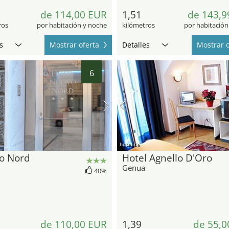
de 114,00 EUR
1,51
de 143,9
ros
por habitación y noche
kilómetros
por habitación
s
Mostrar oferta
Detalles
Mostrar o
6
hotel.de
o Nord
Hotel Agnello D'Oro
Genua
40%
de 110,00 EUR
1,39
de 55,0