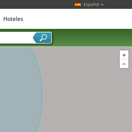
Español
Hoteles
edor de servicios
+
−