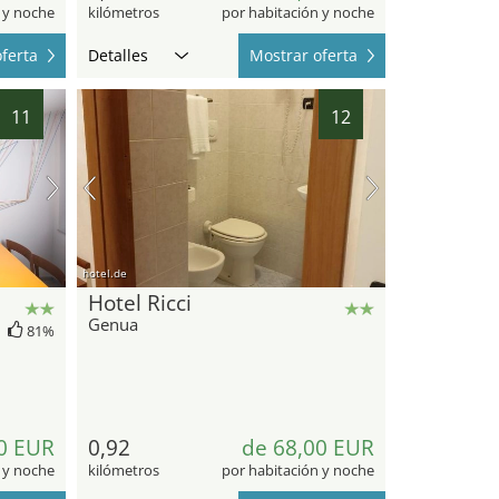
 y noche
kilómetros
por habitación y noche
ferta
Detalles
Mostrar oferta
11
12
hotel.de
Hotel Ricci
Genua
81%
0 EUR
0,92
de 68,00 EUR
 y noche
kilómetros
por habitación y noche