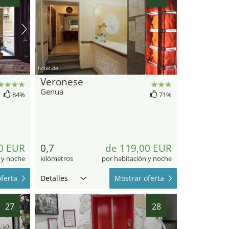
hotel.de
Veronese
Genua
84%
71%
0 EUR
0,7
de 119,00 EUR
 y noche
kilómetros
por habitación y noche
ferta
Detalles
Mostrar oferta
27
28