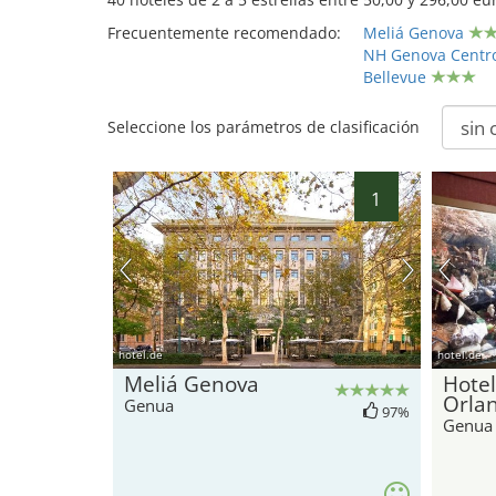
Frecuentemente recomendado:
Meliá Genova
NH Genova Centr
Bellevue
Seleccione los parámetros de clasificación
1
hotel.de
hotel.de
Meliá Genova
Hotel
Orlan
Genua
97%
Genua