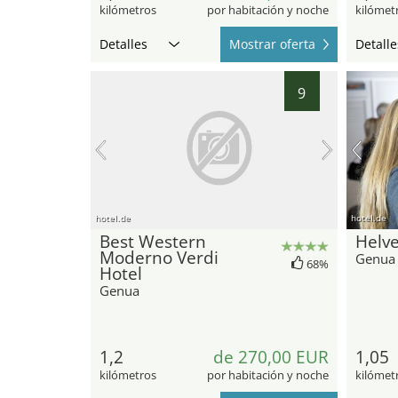
kilómetros
por habitación y noche
kilómet
Detalles
Mostrar oferta
Detalle
9
hotel.de
hotel.de
Best Western
Helve
Moderno Verdi
Genua
68%
Hotel
Genua
1,2
de 270,00 EUR
1,05
kilómetros
por habitación y noche
kilómet