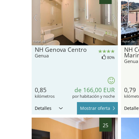
hotel.de
hotel.de
NH Genova Centro
NH Co
Mari
Genua
80%
Genua
0,85
de 166,00 EUR
0,79
kilómetros
por habitación y noche
kilómet
Detalles
Mostrar oferta
Detalle
25