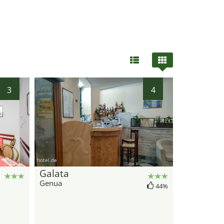
3
4
hotel.de
Galata
Genua
44%