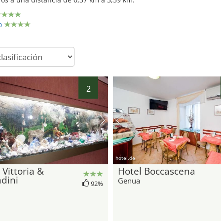
o
2
hotel.de
 Vittoria &
Hotel Boccascena
dini
Genua
92%