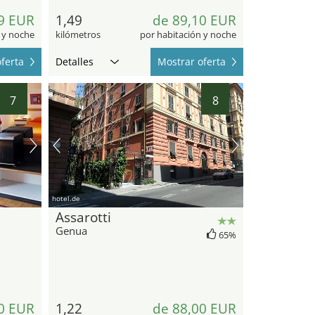
9 EUR
1,49
de 89,10 EUR
 y noche
kilómetros
por habitación y noche
ferta
Detalles
Mostrar oferta
7
8
hotel.de
Assarotti
Genua
65%
0 EUR
1,22
de 88,00 EUR