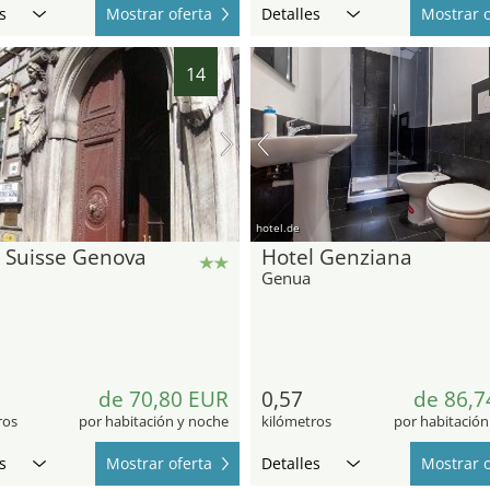
s
Mostrar oferta
Detalles
Mostrar o
14
hotel.de
 Suisse Genova
Hotel Genziana
Genua
de 70,80 EUR
0,57
de 86,7
ros
por habitación y noche
kilómetros
por habitación
s
Mostrar oferta
Detalles
Mostrar o