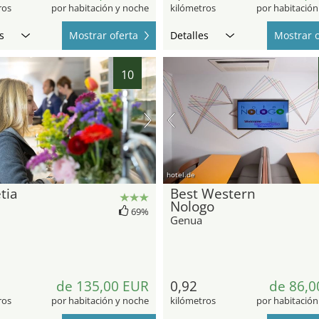
ros
por habitación y noche
kilómetros
por habitación
s
Mostrar oferta
Detalles
Mostrar o
10
hotel.de
tia
Best Western
Nologo
69%
Genua
de 135,00 EUR
0,92
de 86,0
ros
por habitación y noche
kilómetros
por habitación