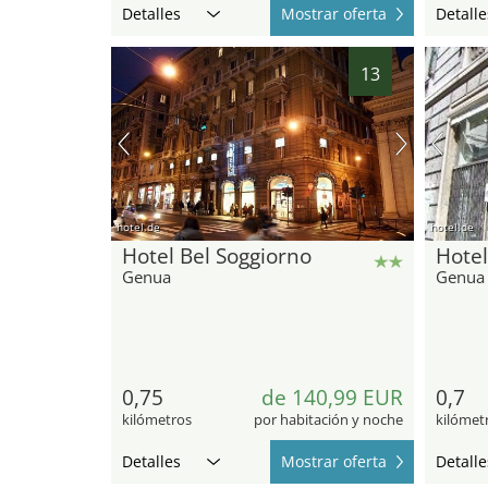
Detalles
Mostrar oferta
Detalle
13
hotel.de
hotel.de
Hotel Bel Soggiorno
Hotel
Genua
Genua
0,75
de 140,99 EUR
0,7
kilómetros
por habitación y noche
kilómet
Detalles
Mostrar oferta
Detalle