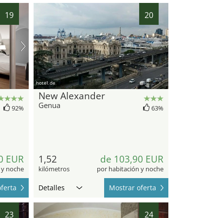
19
20
hotel.de
New Alexander
Genua
92%
63%
0 EUR
1,52
de 103,90 EUR
 y noche
kilómetros
por habitación y noche
ferta
Detalles
Mostrar oferta
23
24