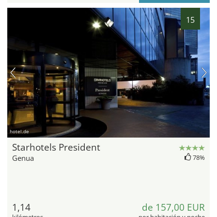
15
hotel.de
Starhotels President
Genua
78%
1,14
de 157,00 EUR