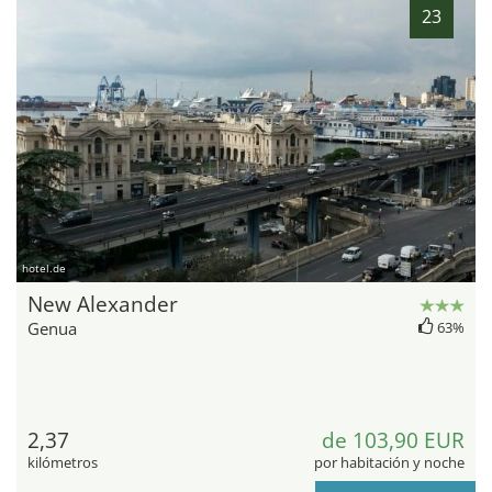
23
hotel.de
New Alexander
Genua
63%
2,37
de 103,90 EUR
kilómetros
por habitación y noche