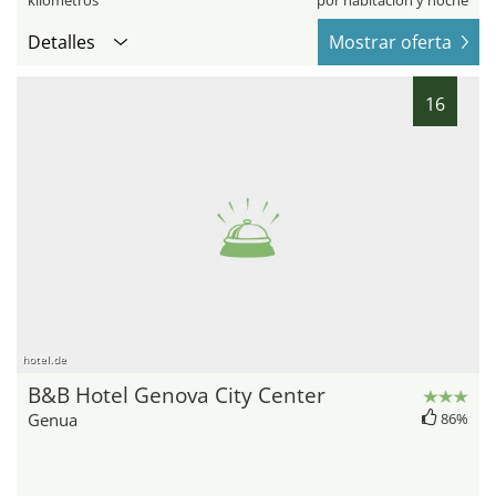
kilómetros
por habitación y noche
Detalles
Mostrar oferta
16
hotel.de
B&B Hotel Genova City Center
Genua
86%