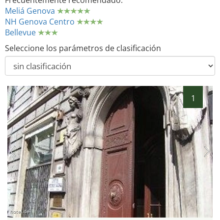
Frecuentemente recomendado:
Meliá Genova
NH Genova Centro
Bellevue
Seleccione los parámetros de clasificación
1
hotel.de