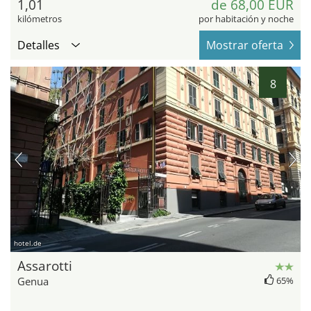
1,01
de 68,00 EUR
kilómetros
por habitación y noche
Detalles
Mostrar oferta
8
hotel.de
Assarotti
Genua
65%