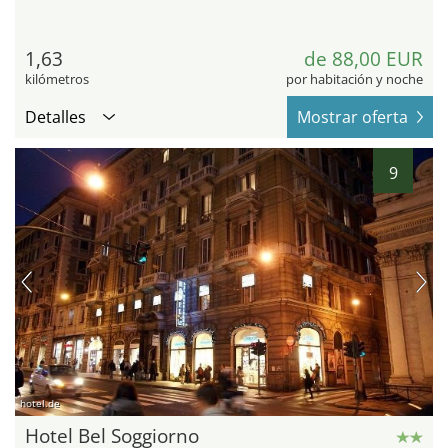
1,63
de 88,00 EUR
kilómetros
por habitación y noche
Detalles
Mostrar oferta
9
hotel.de
Hotel Bel Soggiorno