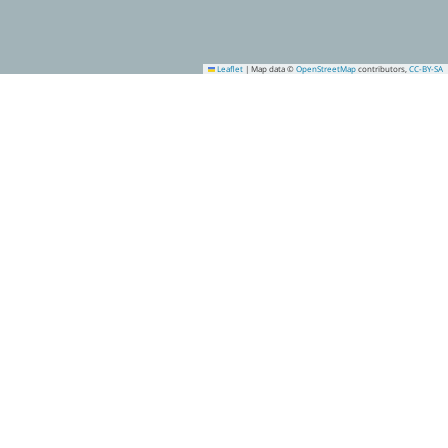
Leaflet
|
Map data ©
OpenStreetMap
contributors,
CC-BY-SA