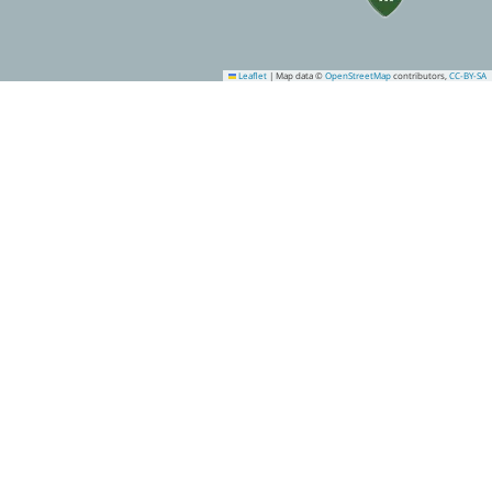
Leaflet
|
Map data ©
OpenStreetMap
contributors,
CC-BY-SA