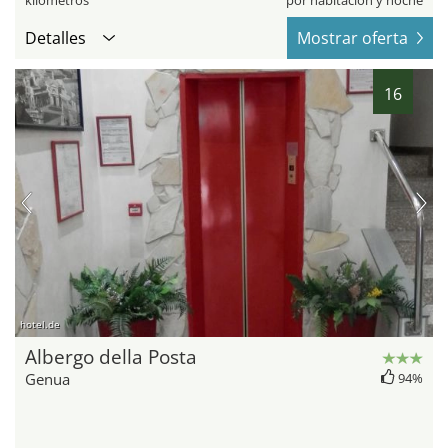
kilómetros
por habitación y noche
Detalles
Mostrar oferta
16
hotel.de
Albergo della Posta
Genua
94%