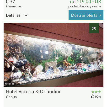
0,37
de 119,00 EUR
kilómetros
por habitación y noche
Detalles
Mostrar oferta
25
hotel.de
Hotel Vittoria & Orlandini
Genua
92%