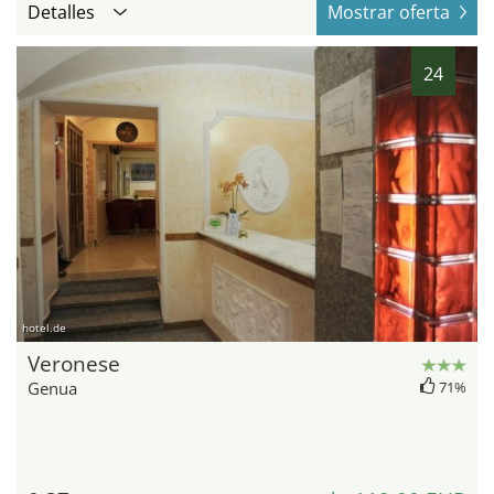
Detalles
Mostrar oferta
24
hotel.de
Veronese
Genua
71%