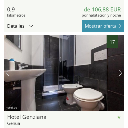
0,9
de 106,88 EUR
kilómetros
por habitación y noche
Detalles
Mostrar oferta
17
hotel.de
Hotel Genziana
Genua