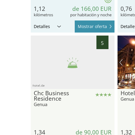
1,12
de 166,00 EUR
0,76
kilómetros
por habitación y noche
kilómet
Detalles
Mostrar oferta
Detalle
5
hotel.de
hotel.de
Chc Business
Hotel
Residence
Genua
Genua
1,34
de 90,00 EUR
1,32