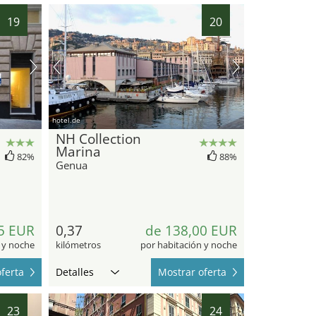
19
20
hotel.de
NH Collection
Marina
82%
88%
Genua
5 EUR
0,37
de 138,00 EUR
 y noche
kilómetros
por habitación y noche
ferta
Detalles
Mostrar oferta
23
24