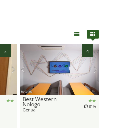
3
4
hotel.de
Best Western
Nologo
81%
Genua