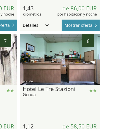
0 EUR
1,43
de 86,00 EUR
 y noche
kilómetros
por habitación y noche
ferta
Detalles
Mostrar oferta
7
8
hotel.de
Hotel Le Tre Stazioni
Genua
0 EUR
1,12
de 58,50 EUR