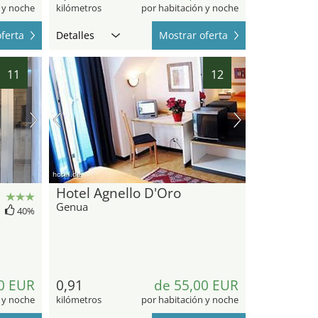
 y noche
kilómetros
por habitación y noche
ferta
Detalles
Mostrar oferta
11
12
hotel.de
Hotel Agnello D'Oro
Genua
40%
0 EUR
0,91
de 55,00 EUR
 y noche
kilómetros
por habitación y noche