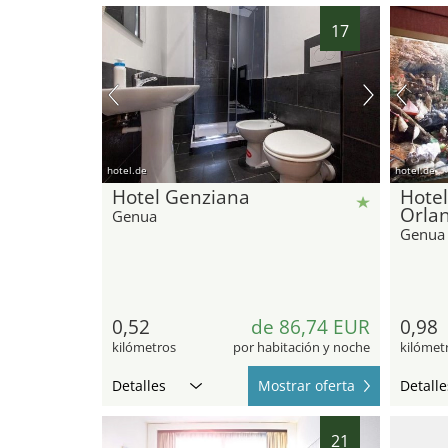
17
hotel.de
hotel.de
Hotel Genziana
Hotel
Orlan
Genua
Genua
0,52
de 86,74 EUR
0,98
kilómetros
por habitación y noche
kilómet
Detalles
Mostrar oferta
Detalle
21