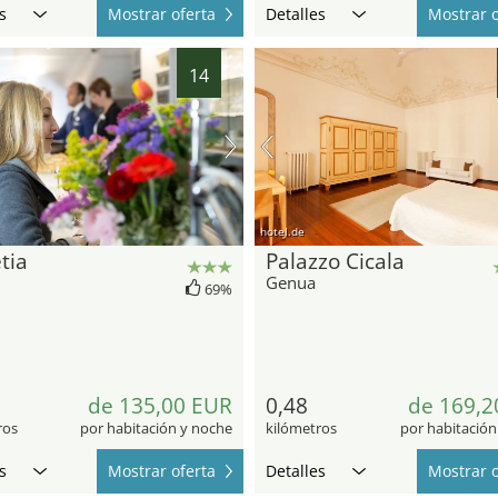
s
Mostrar oferta
Detalles
Mostrar o
14
hotel.de
tia
Palazzo Cicala
Genua
69%
de 135,00 EUR
0,48
de 169,2
ros
por habitación y noche
kilómetros
por habitación
s
Mostrar oferta
Detalles
Mostrar o