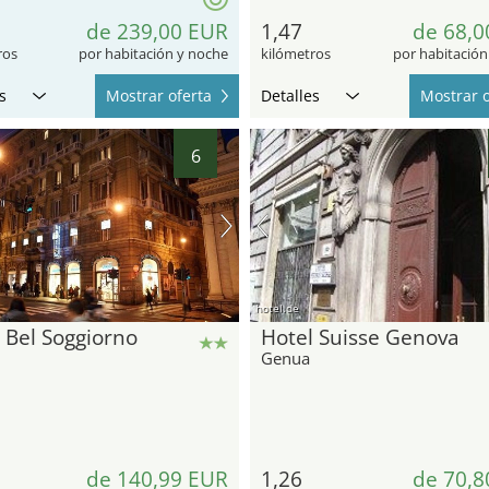
de 239,00 EUR
1,47
de 68,0
ros
por habitación y noche
kilómetros
por habitación
s
Mostrar oferta
Detalles
Mostrar o
6
hotel.de
 Bel Soggiorno
Hotel Suisse Genova
Genua
de 140,99 EUR
1,26
de 70,8