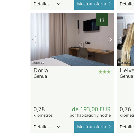
Detalles
Mostrar oferta
Detalle
13
hotel.de
hotel.de
Doria
Helve
Genua
Genua
0,78
de 193,00 EUR
0,76
kilómetros
por habitación y noche
kilómet
Detalles
Mostrar oferta
Detalle