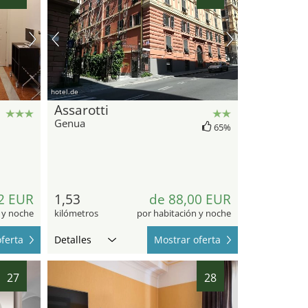
hotel.de
Assarotti
Genua
65%
2 EUR
1,53
de 88,00 EUR
 y noche
kilómetros
por habitación y noche
ferta
Detalles
Mostrar oferta
27
28