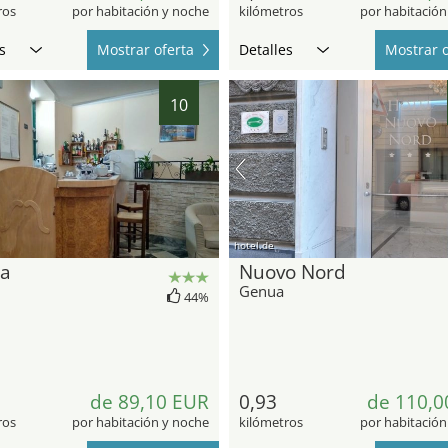
ros
por habitación y noche
kilómetros
por habitación
s
Mostrar oferta
Detalles
Mostrar o
10
hotel.de
ta
Nuovo Nord
Genua
44%
de 89,10 EUR
0,93
de 110,0
ros
por habitación y noche
kilómetros
por habitación