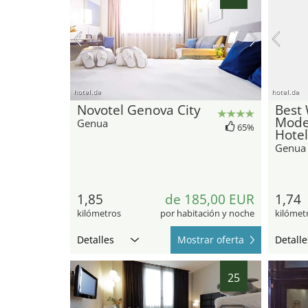
hotel.de
hotel.de
Novotel Genova City
Best
Mode
Genua
65%
Hotel
Genua
1,85
de 185,00 EUR
1,74
kilómetros
por habitación y noche
kilómet
Detalles
Mostrar oferta
Detalle
25