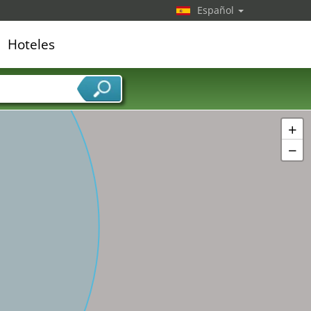
Español
Hoteles
edor de servicios
+
−