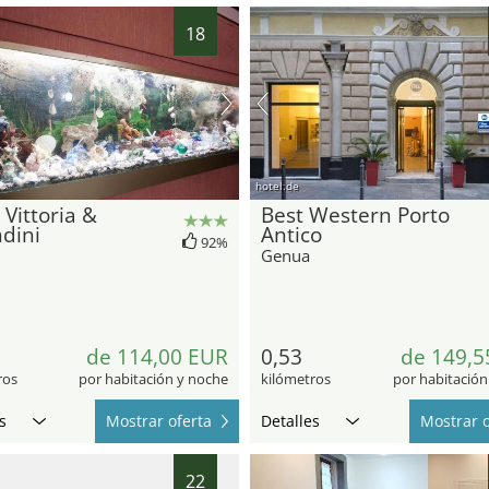
18
hotel.de
 Vittoria &
Best Western Porto
dini
Antico
92%
Genua
de 114,00 EUR
0,53
de 149,5
ros
por habitación y noche
kilómetros
por habitación
s
Mostrar oferta
Detalles
Mostrar o
22