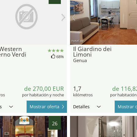
hotel.de
 Western
Il Giardino dei
rno Verdi
Limoni
68%
Genua
de 270,00 EUR
1,7
de 116,8
ros
por habitación y noche
kilómetros
por habitación
s
Mostrar oferta
Detalles
Mostrar o
26