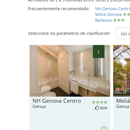
Frecuentemente recomendado:
NH Genova Centr
Meliá Genova
Bellevue
Seleccione los parámetros de clasificación
1
hotel.de
hotel.de
NH Genova Centro
Meli
Genua
Genua
80%