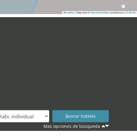
Leaflet
|
Map data ©
OpenStreetMap
contributors,
CC-BY-SA
Mas opciones de búsqueda