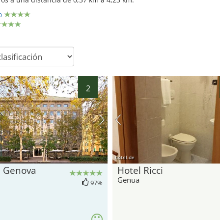
o
2
hotel.de
á Genova
Hotel Ricci
Genua
97%