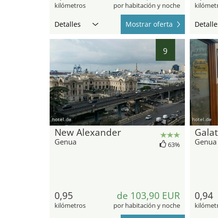
kilómetros
por habitación y noche
kilómet
Detalles
Mostrar oferta
Detalle
9
hotel.de
hotel.de
New Alexander
Gala
Genua
Genua
63%
0,95
de 103,90 EUR
0,94
kilómetros
por habitación y noche
kilómet