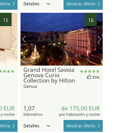
ferta
Detalles
Mostrar oferta
15
16
hotel.de
Grand Hotel Savoia
Genova Curio
85%
Collection by Hilton
Genua
0 EUR
1,07
de 175,00 EUR
 y noche
kilómetros
por habitación y noche
ferta
Detalles
Mostrar oferta