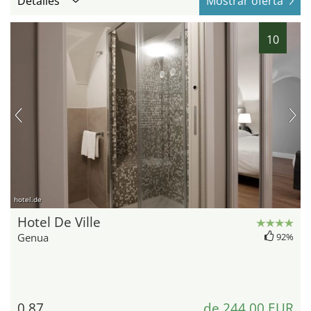
Detalles
Mostrar oferta
10
hotel.de
Hotel De Ville
Genua
92%
0,87
de 244,00 EUR