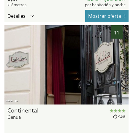
kilómetros
por habitación y noche
Detalles
Mostrar oferta
11
hotel.de
Continental
Genua
94%