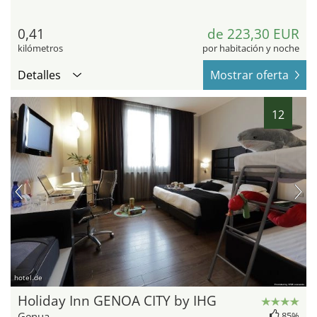
0,41
de 223,30 EUR
kilómetros
por habitación y noche
Detalles
Mostrar oferta
12
hotel.de
Holiday Inn GENOA CITY by IHG
Genua
85%