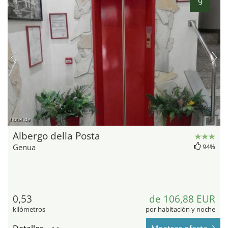
9
hotel.de
Albergo della Posta
Genua
94%
0,53
de 106,88 EUR
kilómetros
por habitación y noche