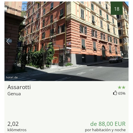
18
hotel.de
Assarotti
Genua
65%
2,02
de 88,00 EUR
kilómetros
por habitación y noche