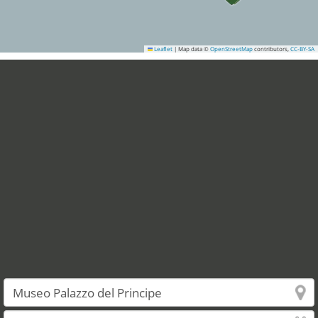
Leaflet
|
Map data ©
OpenStreetMap
contributors,
CC-BY-SA