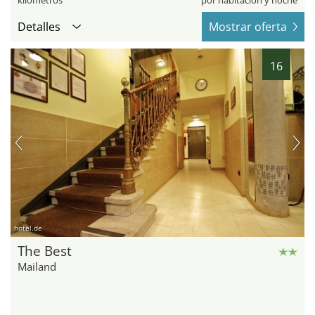
kilómetros
por habitación y noche
Detalles
Mostrar oferta
16
hotel.de
The Best
Mailand