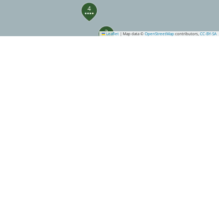
4
3
Leaflet
|
Map data ©
OpenStreetMap
contributors,
CC-BY-SA
7