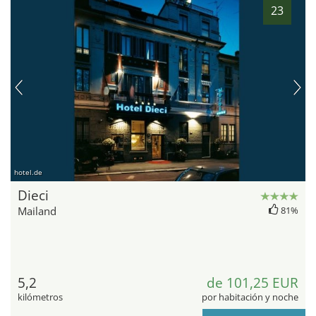
23
hotel.de
Dieci
Mailand
81%
5,2
de 101,25 EUR
kilómetros
por habitación y noche