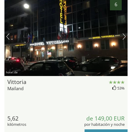
6
hotel.de
Vittoria
Mailand
53%
5,62
de 149,00 EUR
kilómetros
por habitación y noche