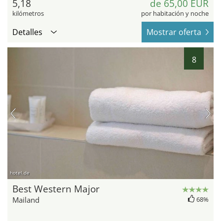
5,18
de 65,00 EUR
kilómetros
por habitación y noche
Detalles
Mostrar oferta
8
hotel.de
Best Western Major
Mailand
68%