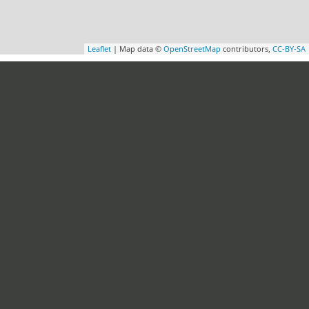
Leaflet
| Map data ©
OpenStreetMap
contributors,
CC-BY-SA