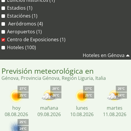
Edificios históricos (1)
Estadios (1)
Estaciónes (1)
Aeródromos (4)
Aeropuertos (1)
Centro de Exposiciones (1)
Hoteles (100)
Hoteles en Génova
Previsión meteorológica en
Génova, Provincia Génova, Región Liguria, Italia
27°C
28°C
27°C
26°C
25°C
26°C
25°C
24°C
hoy
mañana
lunes
martes
08.08.2026
09.08.2026
10.08.2026
11.08.2026
25°C
24°C