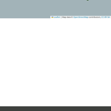
Leaflet
|
Map data ©
OpenStreetMap
contributors,
CC-BY-SA