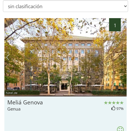
1
hotel.de
Meliá Genova
Genua
97%