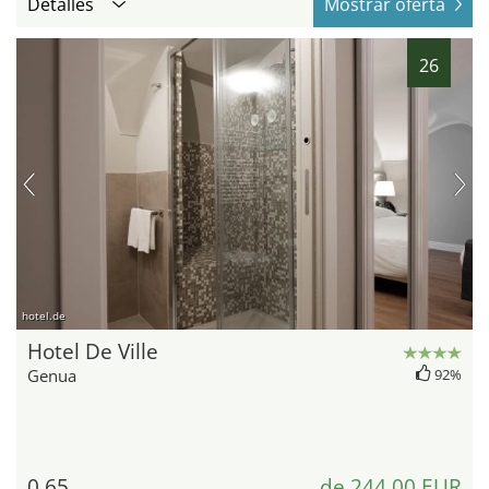
Detalles
Mostrar oferta
26
hotel.de
Hotel De Ville
Genua
92%
0,65
de 244,00 EUR