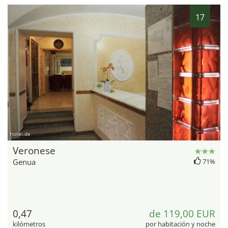
17
hotel.de
Veronese
Genua
71%
0,47
de 119,00 EUR
kilómetros
por habitación y noche