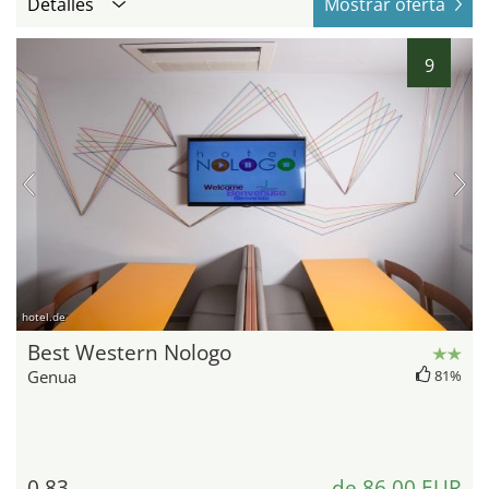
Detalles
Mostrar oferta
9
hotel.de
Best Western Nologo
Genua
81%
0,83
de 86,00 EUR