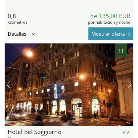
0,8
de 135,00 EUR
kilómetros
por habitación y noche
Detalles
Mostrar oferta
11
hotel.de
Hotel Bel Soggiorno