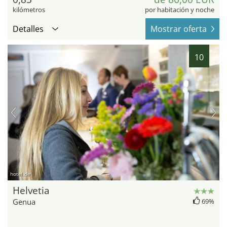
kilómetros
por habitación y noche
Detalles
Mostrar oferta
10
hotel.de
Helvetia
Genua
69%