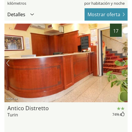
kilómetros
por habitación y noche
Detalles
Mostrar oferta
17
hotel.de
Antico Distretto
Turin
74
%