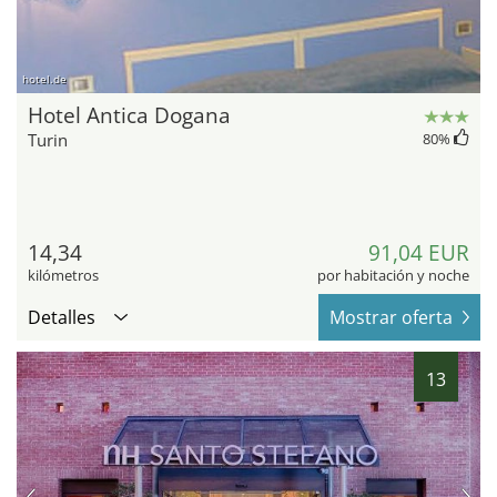
hotel.de
Hotel Antica Dogana
Turin
80
%
14,34
91,04 EUR
kilómetros
por habitación y noche
Detalles
Mostrar oferta
13