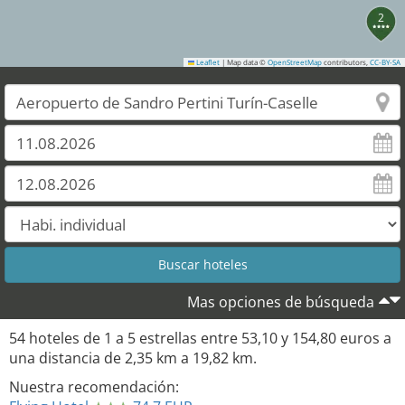
2
Leaflet
|
Map data ©
OpenStreetMap
contributors,
CC-BY-SA
3
6
5
7
Mas opciones de búsqueda
9
54
hoteles de
1
a
5
estrellas entre
53,10
y
154,80
euros a
10
una distancia de
2,35
km a
19,82
km.
Nuestra recomendación:
17
18
15
11
13
14
12
41