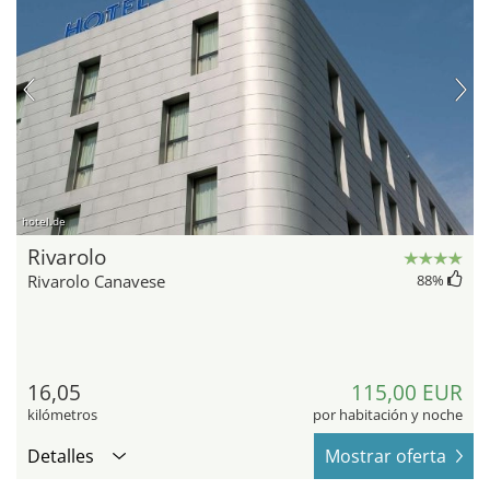
hotel.de
Rivarolo
Rivarolo Canavese
88
%
16,05
115,00 EUR
kilómetros
por habitación y noche
Detalles
Mostrar oferta