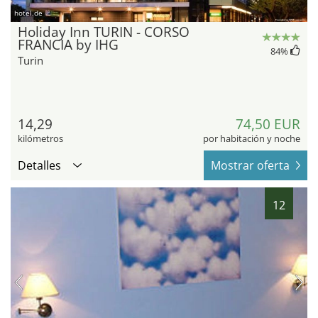
hotel.de
Holiday Inn TURIN - CORSO
FRANCIA by IHG
84
%
Turin
14,29
74,50 EUR
kilómetros
por habitación y noche
Detalles
Mostrar oferta
12