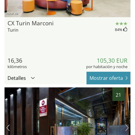
hotel.de
CX Turin Marconi
Turin
84
%
16,36
105,30 EUR
kilómetros
por habitación y noche
Detalles
Mostrar oferta
21