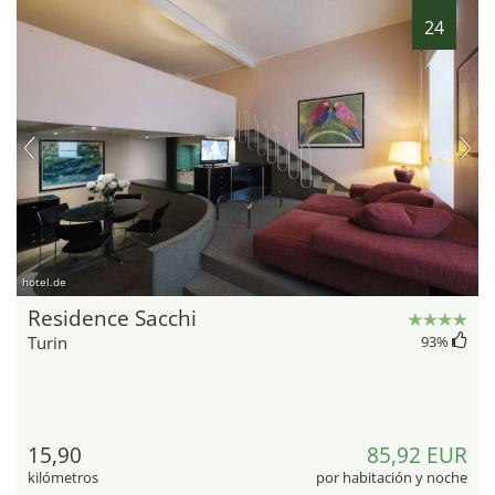
24
hotel.de
Residence Sacchi
Turin
93
%
15,90
85,92 EUR
kilómetros
por habitación y noche