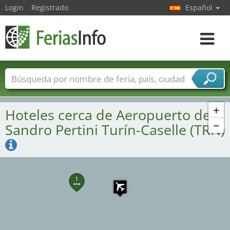
Login
Registrado
Español
Navega
toggle
Nombres de ferias
Países
Ciudades
Sectores de ferias
+
Hoteles cerca de Aeropuerto de
Sectores de proveedor de servicios
−
Sandro Pertini Turín-Caselle (TRN)
1