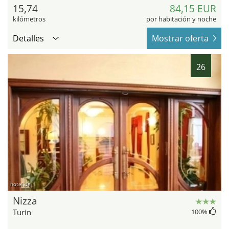
15,74
84,15 EUR
kilómetros
por habitación y noche
Detalles
Mostrar oferta
26
hotel.de
Nizza
Turin
100
%