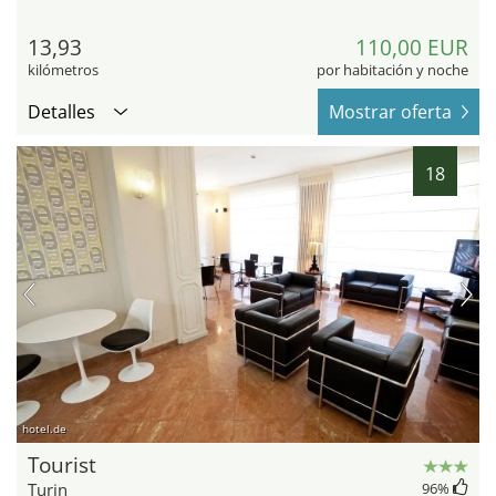
13,93
110,00 EUR
kilómetros
por habitación y noche
Detalles
Mostrar oferta
18
hotel.de
Tourist
Turin
96
%