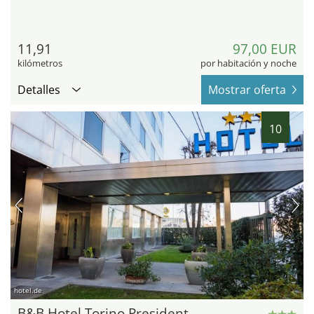
11,91
97,00 EUR
kilómetros
por habitación y noche
Detalles
Mostrar oferta
10
hotel.de
B&B Hotel Torino President