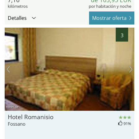
7,16
de 103,95 EUR
kilómetros
por habitación y noche
Detalles
Mostrar oferta
3
hotel.de
Hotel Romanisio
Fossano
91%