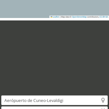
Leaflet
|
Map data ©
OpenStreetMap
contributors,
CC-BY-SA