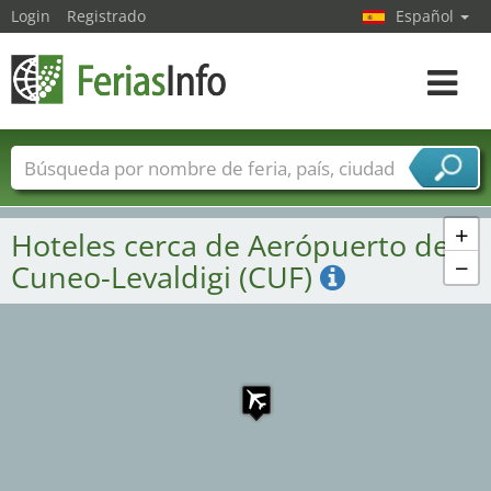
Login
Registrado
Español
Navega
toggle
Nombres de ferias
Países
Ciudades
Sectores de ferias
+
Hoteles cerca de Aerópuerto de
Sectores de proveedor de servicios
−
Cuneo-Levaldigi (CUF)