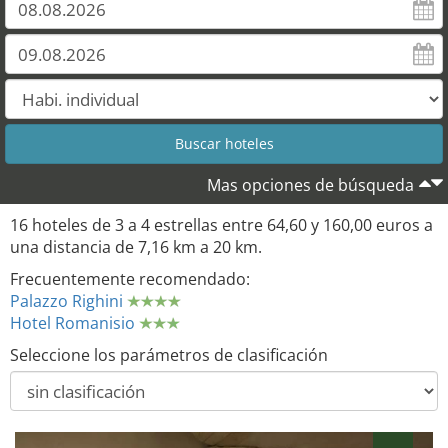
8
9
10
11
13
12
Mas opciones de búsqueda
16 hoteles de 3 a 4 estrellas entre 64,60 y 160,00 euros a
una distancia de 7,16 km a 20 km.
Frecuentemente recomendado:
Palazzo Righini
Hotel Romanisio
Seleccione los parámetros de clasificación