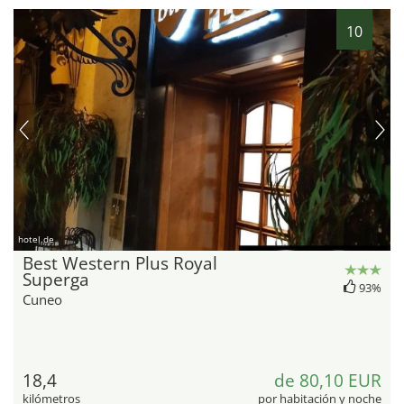
10
hotel.de
Best Western Plus Royal
Superga
93%
Cuneo
18,4
de 80,10 EUR
kilómetros
por habitación y noche