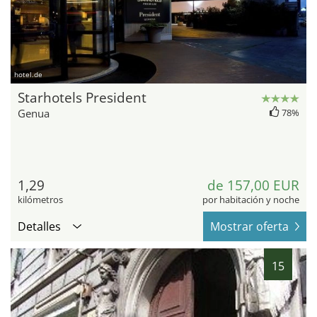
hotel.de
Starhotels President
Genua
78%
1,29
de 157,00 EUR
kilómetros
por habitación y noche
Detalles
Mostrar oferta
15