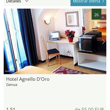
Detalles
Mostrar oferta
26
hotel.de
Hotel Agnello D'Oro
Genua
1,51
de 55,00 EUR