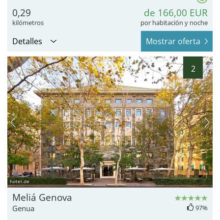
0,29
de 166,00 EUR
kilómetros
por habitación y noche
Detalles
Mostrar oferta
2
hotel.de
Meliá Genova
Genua
97%