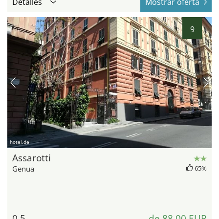
Detalles
Mostrar oferta
9
hotel.de
Assarotti
Genua
65%
0,5
de 88,00 EUR