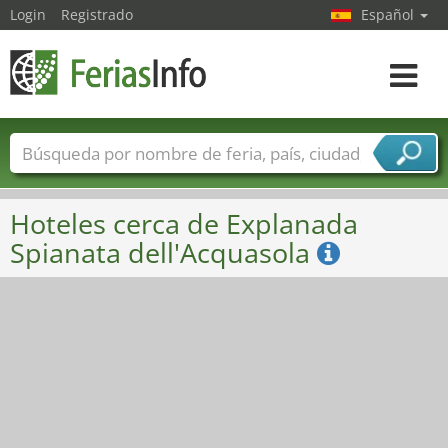
Login
Registrado
Español
Navega
toggle
Nombres de ferias
Países
Ciudades
Sectores de ferias
Hoteles cerca de Explanada
Sectores de proveedor de servicios
Spianata dell'Acquasola