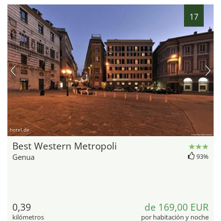
17
hotel.de
Best Western Metropoli
Genua
93%
0,39
de 169,00 EUR
kilómetros
por habitación y noche