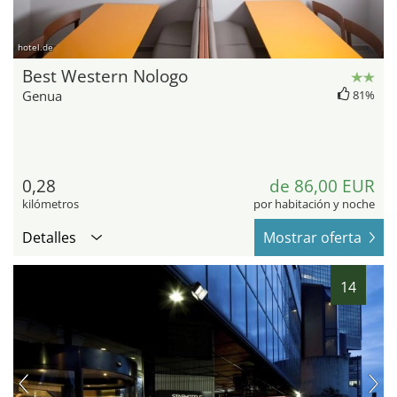
hotel.de
Best Western Nologo
Genua
81%
0,28
de 86,00 EUR
kilómetros
por habitación y noche
Detalles
Mostrar oferta
14