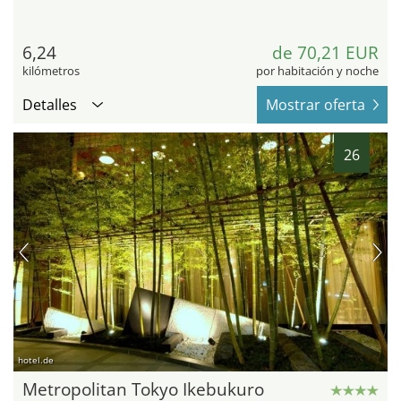
6,24
de 70,21 EUR
kilómetros
por habitación y noche
Detalles
Mostrar oferta
26
hotel.de
Metropolitan Tokyo Ikebukuro