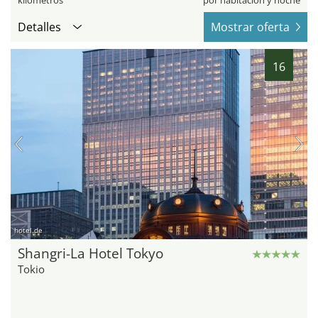
kilómetros
por habitación y noche
Detalles
Mostrar oferta
16
hotel.de
Shangri-La Hotel Tokyo
Tokio