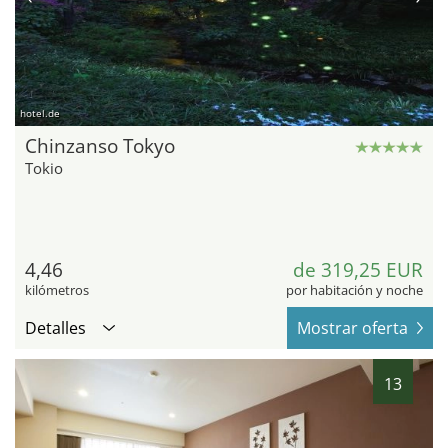
hotel.de
Chinzanso Tokyo
Tokio
4,46
de 319,25 EUR
kilómetros
por habitación y noche
Detalles
Mostrar oferta
13