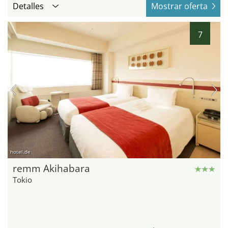
Detalles
Mostrar oferta
7
hotel.de
remm Akihabara
Tokio