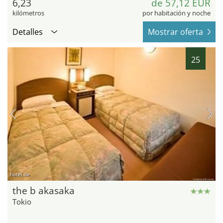
6,23
de 57,12 EUR
kilómetros
por habitación y noche
Detalles
Mostrar oferta
25
hotel.de
the b akasaka
Tokio