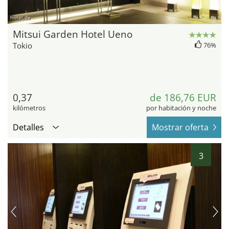
hotel.de
Mitsui Garden Hotel Ueno
Tokio
76%
0,37
de 186,76 EUR
kilómetros
por habitación y noche
Detalles
Mostrar oferta
3