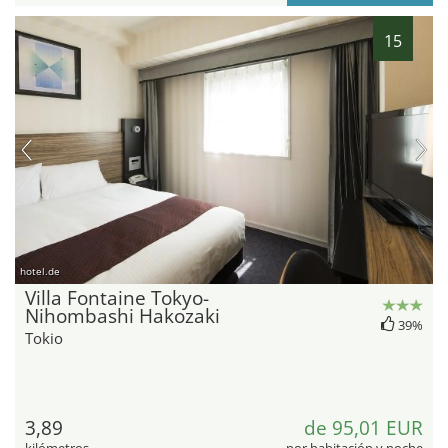
15
hotel.de
Villa Fontaine Tokyo-
Nihombashi Hakozaki
39%
Tokio
3,89
de 95,01 EUR