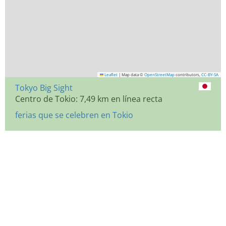
Leaflet
|
Map data ©
OpenStreetMap
contributors,
CC-BY-SA
Tokyo Big Sight
Centro de Tokio: 7,49 km en línea recta
ferias que se celebren en Tokio