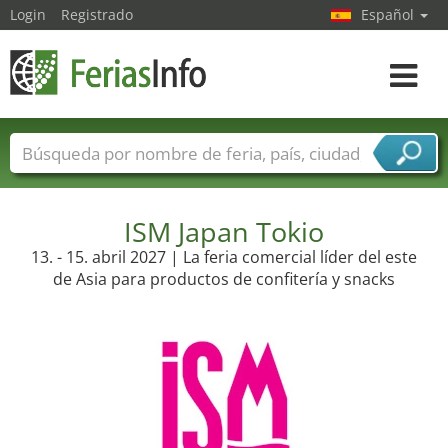
Login
Registrado
Español
Navega
toggle
Nombres de ferias
Países
Ciudades
Sectores de ferias
Sectores de proveedor de servicios
ISM Japan Tokio
13. - 15. abril 2027 | La feria comercial líder del este
de Asia para productos de confitería y snacks