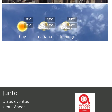
27°C
25°C
25°C
28°C
28°C
28°C
hoy
mañana
domingo
Junto
Otros eventos
simultáneos