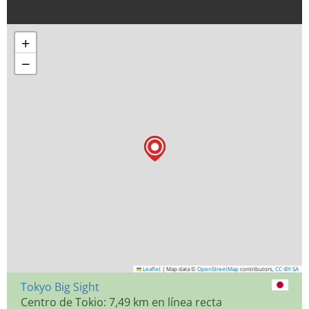
+
−
Leaflet
|
Map data ©
OpenStreetMap
contributors,
CC-BY-SA
Tokyo Big Sight
Centro de Tokio: 7,49 km en línea recta