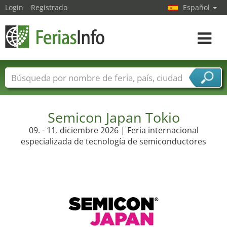
Login
Registrado
Español
Navega
toggle
Nombres de ferias
Países
Ciudades
Sectores de ferias
Sectores de proveedor de servicios
Semicon Japan Tokio
09. - 11. diciembre 2026 | Feria internacional
especializada de tecnología de semiconductores