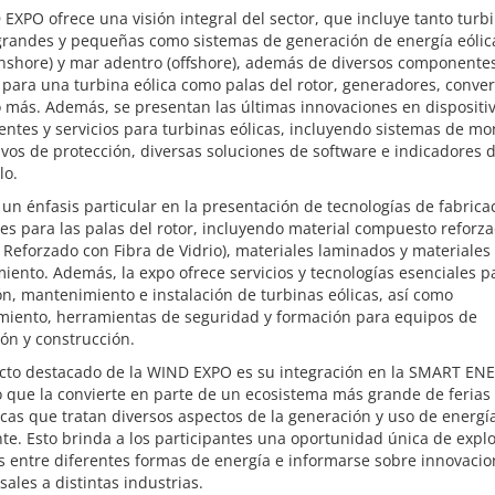
EXPO ofrece una visión integral del sector, que incluye tanto turb
 grandes y pequeñas como sistemas de generación de energía eólic
onshore) y mar adentro (offshore), además de diversos componente
para una turbina eólica como palas del rotor, generadores, conver
 más. Además, se presentan las últimas innovaciones en dispositi
tes y servicios para turbinas eólicas, incluyendo sistemas de mo
ivos de protección, diversas soluciones de software e indicadores 
lo.
un énfasis particular en la presentación de tecnologías de fabrica
es para las palas del rotor, incluyendo material compuesto reforz
o Reforzado con Fibra de Vidrio), materiales laminados y materiales
iento. Además, la expo ofrece servicios y tecnologías esenciales p
n, mantenimiento e instalación de turbinas eólicas, así como
miento, herramientas de seguridad y formación para equipos de
ión y construcción.
cto destacado de la WIND EXPO es su integración en la SMART EN
 que la convierte en parte de un ecosistema más grande de ferias
cas que tratan diversos aspectos de la generación y uso de energí
nte. Esto brinda a los participantes una oportunidad única de expl
s entre diferentes formas de energía e informarse sobre innovaci
sales a distintas industrias.