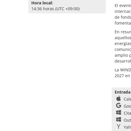
Hora local:
El event
14:36 horas (UTC +09:00)
internac
de fondo
fomentan
En resu
aquellos
energía
comunic
amplio 
desarrol
La WIND 
2027 en 
Entrada
Cal
Goo
Cit
Out
Yah