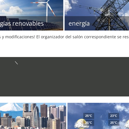
gías renovables
energía
s y modificaciones! El organizador del salón correspondiente se re
25°C
23°C
25°C
25°C