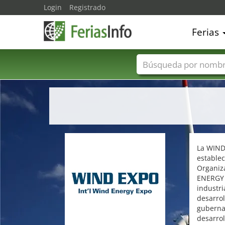
Login
Registrado
Ferias
Nombres de ferias
La WIND 
establec
Organiza
ENERGY W
industri
desarrol
guberna
desarrol