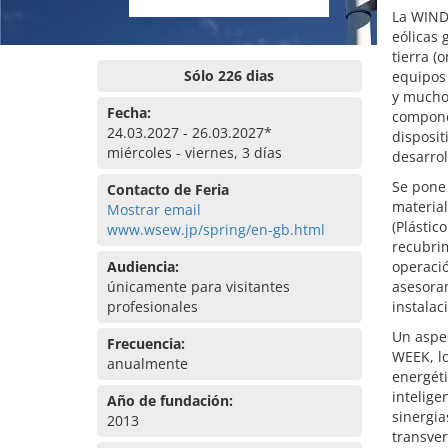
La WIND 
eólicas
tierra (
Sólo 226 dias
equipos 
y mucho
Fecha:
componen
24.03.2027 - 26.03.2027*
disposit
miércoles - viernes, 3 días
desarrol
Se pone 
Contacto de Feria
material
Mostrar email
(Plástic
www.wsew.jp/spring/en-gb.html
recubrim
Audiencia:
operació
únicamente para visitantes
asesora
profesionales
instalac
Un aspe
Frecuencia:
WEEK, lo
anualmente
energéti
intelige
Año de fundación:
sinergia
2013
transver