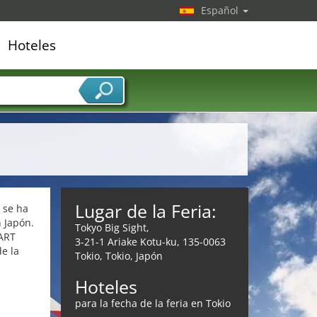
Español
Hoteles
edor de servicios
Lugar de la Feria:
 se ha
n Japón.
Tokyo Big Sight,
MART
3-21-1 Ariake Kotu-ku, 135-0063
e la
Tokio, Tokio, Japón
Hoteles
para la fecha de la feria en Tokio