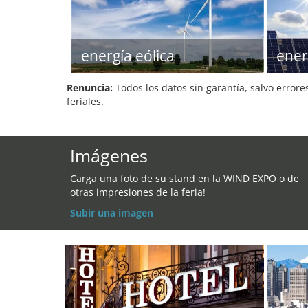
energía eólica
ener
Renuncia:
Todos los datos sin garantía, salvo errore
feriales.
Imágenes
Carga una foto de su stand en la WIND EXPO o de
otras impresiones de la feria!
Subir una imagen