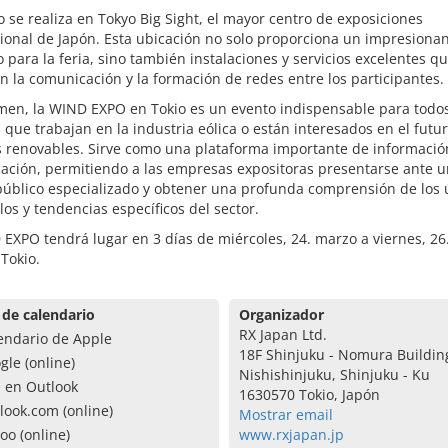
o se realiza en Tokyo Big Sight, el mayor centro de exposiciones
ional de Japón. Esta ubicación no solo proporciona un impresionan
 para la feria, sino también instalaciones y servicios excelentes q
 la comunicación y la formación de redes entre los participantes.
men, la WIND EXPO en Tokio es un evento indispensable para todo
 que trabajan en la industria eólica o están interesados en el futur
s renovables. Sirve como una plataforma importante de informació
ación, permitiendo a las empresas expositoras presentarse ante u
público especializado y obtener una profunda comprensión de los 
los y tendencias específicos del sector.
EXPO tendrá lugar en 3 días de miércoles, 24. marzo a viernes, 26
Tokio.
 de calendario
Organizador
RX Japan Ltd.
endario de Apple
18F Shinjuku - Nomura Building
gle (online)
Nishishinjuku, Shinjuku - Ku
a en Outlook
1630570 Tokio, Japón
look.com (online)
Mostrar email
oo (online)
www.rxjapan.jp