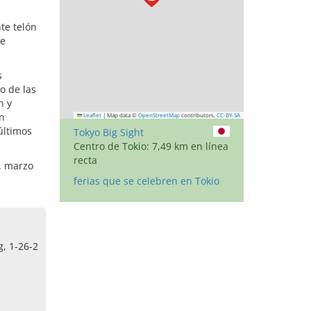
te telón
ue
s
o de las
n y
n
Leaflet
|
Map data ©
OpenStreetMap
contributors,
CC-BY-SA
últimos
Tokyo Big Sight
Centro de Tokio: 7,49 km en línea
recta
. marzo
ferias que se celebren en Tokio
, 1-26-2