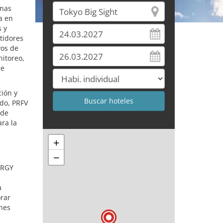
inas
a en
s y
tidores
vos de
nitoreo,
de
ción y
ado, PRFV
 de
ara la
+
−
ERGY
a
orar
ones