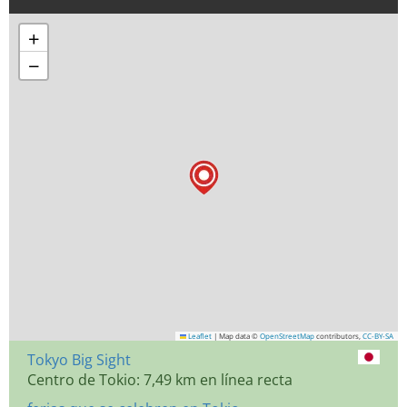
+
−
Leaflet
|
Map data ©
OpenStreetMap
contributors,
CC-BY-SA
Tokyo Big Sight
Centro de Tokio: 7,49 km en línea recta