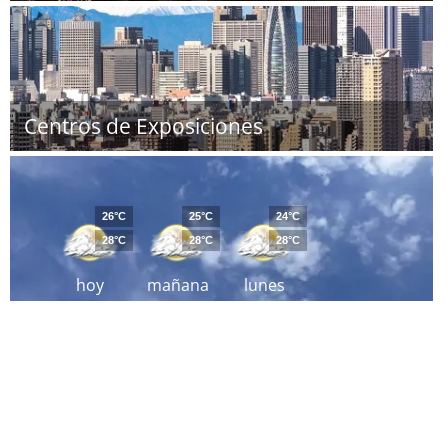
Centros de Exposiciones
26°C
25°C
24°C
28°C
28°C
28°C
hoy
mañana
lunes