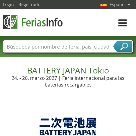
Login
Registrado
Español
Navega
toggle
Nombres de ferias
Países
Ciudades
Sectores de ferias
Sectores de proveedor de servicios
BATTERY JAPAN Tokio
24. - 26. marzo 2027 | Feria internacional para las
baterías recargables