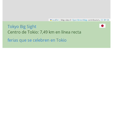
Leaflet
|
Map data ©
OpenStreetMap
contributors,
CC-BY-SA
Tokyo Big Sight
Centro de Tokio: 7,49 km en línea recta
ferias que se celebren en Tokio