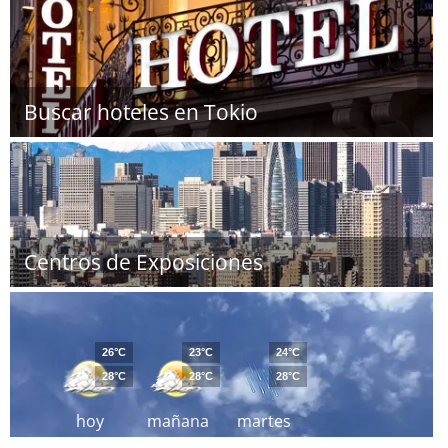
Buscar hoteles en Tokio
Centros de Exposiciones
26°C
23°C
24°C
28°C
28°C
28°C
hoy
mañana
martes