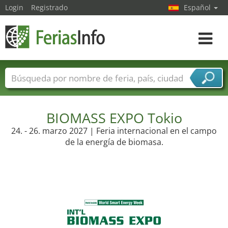
Login
Registrado
Español
Navega
toggle
Nombres de ferias
Países
Ciudades
Sectores de ferias
Sectores de proveedor de servicios
BIOMASS EXPO Tokio
24. - 26. marzo 2027 | Feria internacional en el campo
de la energía de biomasa.