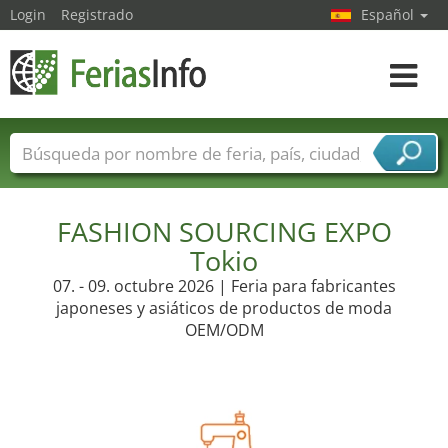
Login
Registrado
Español
Navega
toggle
Nombres de ferias
Países
Ciudades
Sectores de ferias
Sectores de proveedor de servicios
FASHION SOURCING EXPO
Tokio
07. - 09. octubre 2026 | Feria para fabricantes
japoneses y asiáticos de productos de moda
OEM/ODM