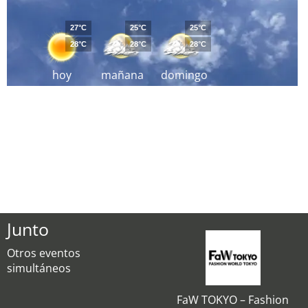
27°C
25°C
25°C
28°C
28°C
28°C
hoy
mañana
domingo
Junto
Otros eventos
simultáneos
FaW TOKYO – Fashion