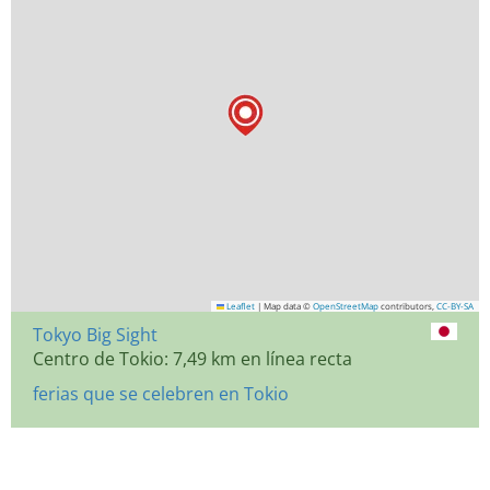
Leaflet
|
Map data ©
OpenStreetMap
contributors,
CC-BY-SA
Tokyo Big Sight
Centro de Tokio: 7,49 km en línea recta
ferias que se celebren en Tokio