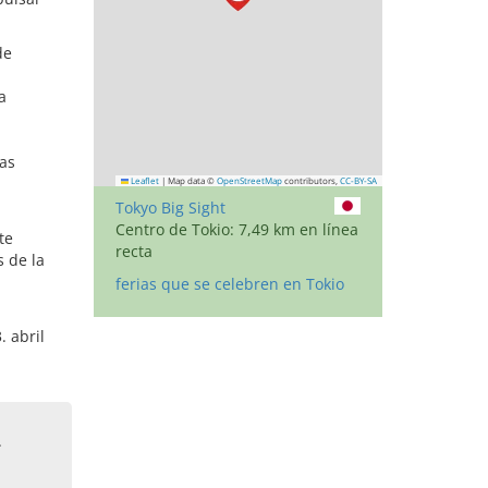
de
a
ias
Leaflet
|
Map data ©
OpenStreetMap
contributors,
CC-BY-SA
Tokyo Big Sight
Centro de Tokio: 7,49 km en línea
te
recta
 de la
ferias que se celebren en Tokio
. abril
.