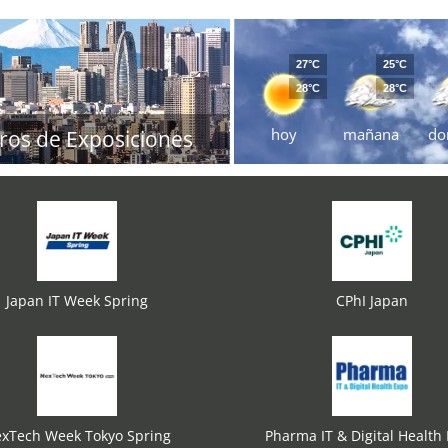
27°C
25°C
28°C
28°C
hoy
mañana
do
ros de Exposiciones
Japan IT Week Spring
CPhI Japan
xTech Week Tokyo Spring
Pharma IT & Digital Health