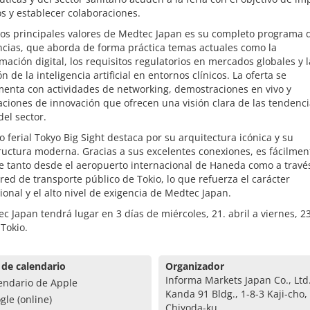
s y establecer colaboraciones.
los principales valores de Medtec Japan es su completo programa 
ncias, que aborda de forma práctica temas actuales como la
mación digital, los requisitos regulatorios en mercados globales y l
ón de la inteligencia artificial en entornos clínicos. La oferta se
enta con actividades de networking, demostraciones en vivo y
ciones de innovación que ofrecen una visión clara de las tendenc
del sector.
to ferial Tokyo Big Sight destaca por su arquitectura icónica y su
ructura moderna. Gracias a sus excelentes conexiones, es fácilmen
e tanto desde el aeropuerto internacional de Haneda como a través
red de transporte público de Tokio, lo que refuerza el carácter
ional y el alto nivel de exigencia de Medtec Japan.
c Japan tendrá lugar en 3 días de miércoles, 21. abril a viernes, 23
Tokio.
 de calendario
Organizador
Informa Markets Japan Co., Ltd
endario de Apple
Kanda 91 Bldg., 1-8-3 Kaji-cho,
gle (online)
Chiyoda-ku