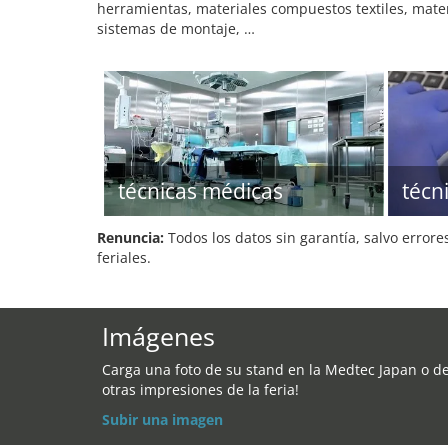
herramientas, materiales compuestos textiles, mate
sistemas de montaje, …
técnicas médicas
técn
Renuncia:
Todos los datos sin garantía, salvo errore
feriales.
Imágenes
Carga una foto de su stand en la Medtec Japan o d
otras impresiones de la feria!
Subir una imagen