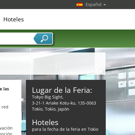
Español
Hoteles
edor de servicios
Lugar de la Feria:
e las
Tokyo Big Sight,
3-21-1 Ariake Kotu-ku, 135-0063
a red
Tokio, Tokio, Japón
Hoteles
ovación
para la fecha de la feria en Tokio
epción