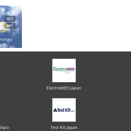
25°C
28°C
mingo
ElectroMED Japan
 Expo
Test Kit Japan