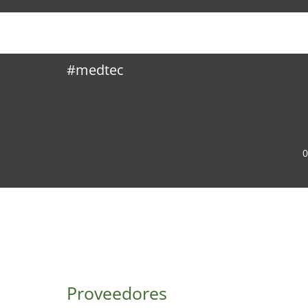
#medtec
0
Proveedores