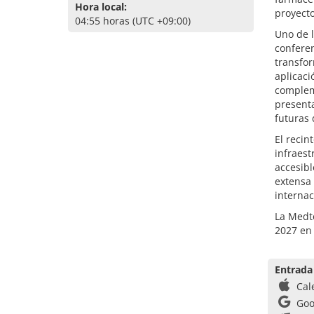
Hora local:
proyecto
04:55 horas (UTC +09:00)
Uno de 
confere
transfor
aplicaci
complem
presenta
futuras 
El recin
infraest
accesibl
extensa 
internac
La Medte
2027 en 
Entrada
Cal
Goo