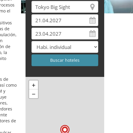
procesos
omo el
sitivos
as de
mulación,
on
ión de
, la
bito
os de
+
 así como
M y
−
luye
res,
eedores
ente
stores de
pulsar