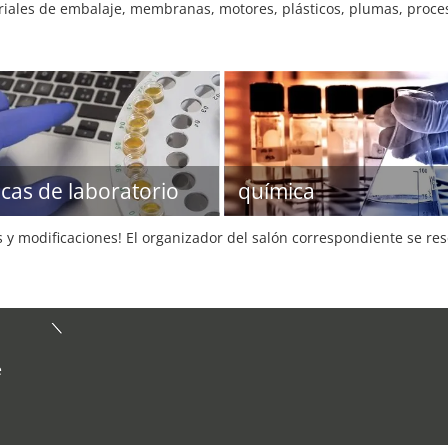
riales de embalaje, membranas, motores, plásticos, plumas, proces
icas de laboratorio
química
s y modificaciones! El organizador del salón correspondiente se re
e