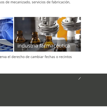
os de mecanizado, servicios de fabricación,
industria farmacéutica
serva el derecho de cambiar fechas o recintos