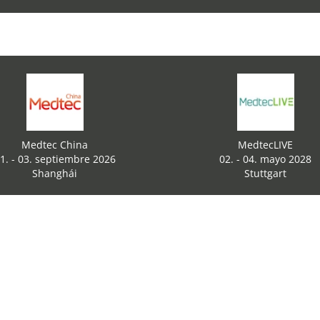
Medtec China
MedtecLIVE
1. - 03. septiembre 2026
02. - 04. mayo 2028
Shanghái
Stuttgart