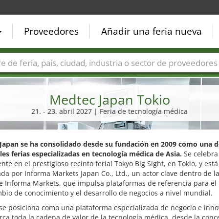
Proveedores
Añadir una feria nueva
Países
Ciudades
Sectores de ferias
Sectores de prove
Medtec Japan Tokio
21. - 23. abril 2027 | Feria de tecnología médica
Japan se ha consolidado desde su fundación en 2009 como una d
les ferias especializadas en tecnología médica de Asia.
Se celebra
te en el prestigioso recinto ferial Tokyo Big Sight, en Tokio, y está
da por Informa Markets Japan Co., Ltd., un actor clave dentro de l
e Informa Markets, que impulsa plataformas de referencia para el
bio de conocimiento y el desarrollo de negocios a nivel mundial.
 se posiciona como una plataforma especializada de negocio e inn
ca toda la cadena de valor de la tecnología médica, desde la conc