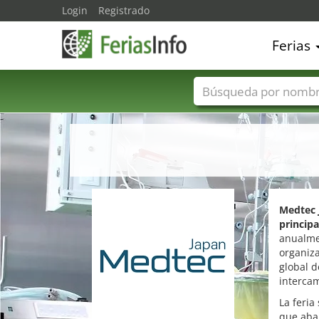
Login
Registrado
Ferias
Nombres de ferias
Medtec 
principa
anualmen
organiza
global d
intercam
La feria
que abar