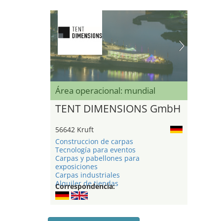
Área operacional: mundial
TENT DIMENSIONS GmbH
56642 Kruft
Construccion de carpas
Tecnología para eventos
Carpas y pabellones para
exposiciones
Carpas industriales
Alquiler de tiendas
Correspondencia: