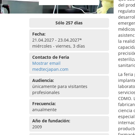
del prod
regulato
desarrol
Sólo 257 dias
emergent
médicos 
Fecha:
asistenc
21.04.2027 - 23.04.2027*
la reali
miércoles - viernes, 3 días
capacida
precisió
Contacto de Feria
esterili
Mostrar email
sanitari
medtecjapan.com
La feria
Audiencia:
implante
únicamente para visitantes
laborato
profesionales
servicio
CDMO. L
Frecuencia:
fabrican
anualmente
ciencia 
especial
Año de fundación:
internac
2009
producto
farmacéu