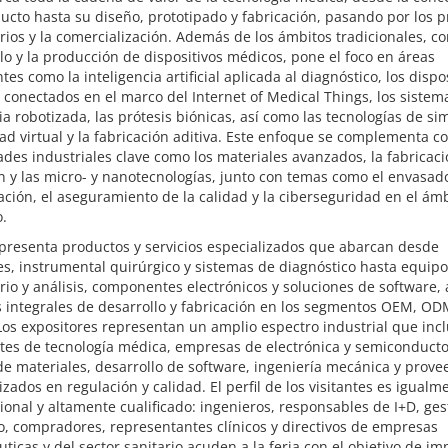
ucto hasta su diseño, prototipado y fabricación, pasando por los 
rios y la comercialización. Además de los ámbitos tradicionales, c
lo y la producción de dispositivos médicos, pone el foco en áreas
es como la inteligencia artificial aplicada al diagnóstico, los dispo
conectados en el marco del Internet of Medical Things, los sistem
ia robotizada, las prótesis biónicas, así como las tecnologías de si
dad virtual y la fabricación aditiva. Este enfoque se complementa c
des industriales clave como los materiales avanzados, la fabricac
n y las micro- y nanotecnologías, junto con temas como el envasado
zación, el aseguramiento de la calidad y la ciberseguridad en el ám
o.
 presenta productos y servicios especializados que abarcan desde
s, instrumental quirúrgico y sistemas de diagnóstico hasta equip
rio y análisis, componentes electrónicos y soluciones de software,
s integrales de desarrollo y fabricación en los segmentos OEM, OD
os expositores representan un amplio espectro industrial que inc
tes de tecnología médica, empresas de electrónica y semiconducto
de materiales, desarrollo de software, ingeniería mecánica y prov
izados en regulación y calidad. El perfil de los visitantes es igualm
ional y altamente cualificado: ingenieros, responsables de I+D, ge
, compradores, representantes clínicos y directivos de empresas
ticas y del sector sanitario acuden a la feria con el objetivo de im