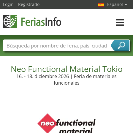
Login
Registrado
Español
Navega
toggle
Nombres de ferias
Países
Ciudades
Sectores de ferias
Neo Functional Material Tokio
Sectores de proveedor de servicios
16. - 18. diciembre 2026 | Feria de materiales
funcionales