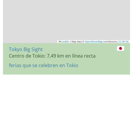
Leaflet
|
Map data ©
OpenStreetMap
contributors,
CC-BY-SA
Tokyo Big Sight
Centro de Tokio: 7,49 km en línea recta
ferias que se celebren en Tokio