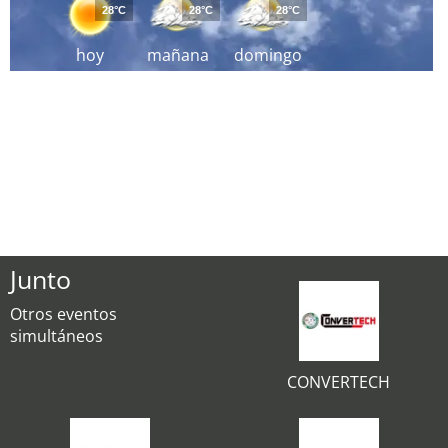
28°C
28°C
28°C
hoy
mañana
domingo
Junto
Otros eventos
simultáneos
CONVERTECH