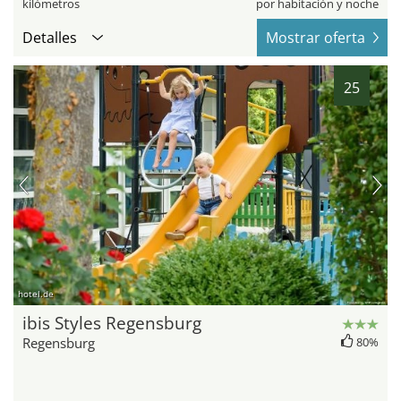
kilómetros
por habitación y noche
Detalles
Mostrar oferta
25
hotel.de
ibis Styles Regensburg
Regensburg
80%