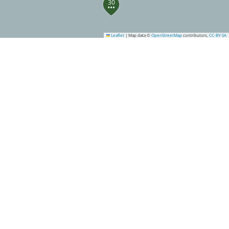
30
Leaflet
|
Map data ©
OpenStreetMap
contributors,
CC-BY-SA