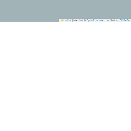
Leaflet
|
Map data ©
OpenStreetMap
contributors,
CC-BY-SA