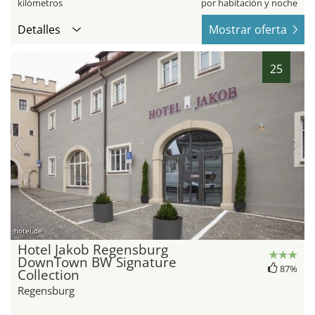
kilómetros
por habitación y noche
Detalles
Mostrar oferta
25
hotel.de
Hotel Jakob Regensburg
DownTown BW Signature
87%
Collection
Regensburg