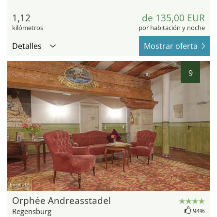
1,12
de 135,00 EUR
kilómetros
por habitación y noche
Detalles
Mostrar oferta
9
hotel.de
Orphée Andreasstadel
Regensburg
94%