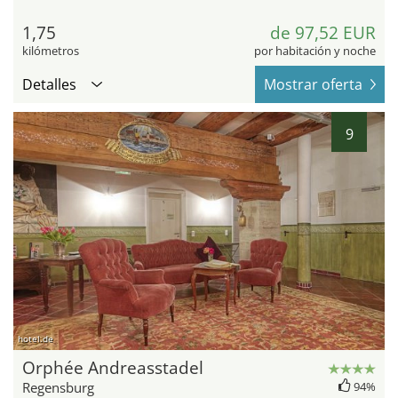
1,75
de 97,52 EUR
kilómetros
por habitación y noche
Detalles
Mostrar oferta
9
hotel.de
Orphée Andreasstadel
Regensburg
94%