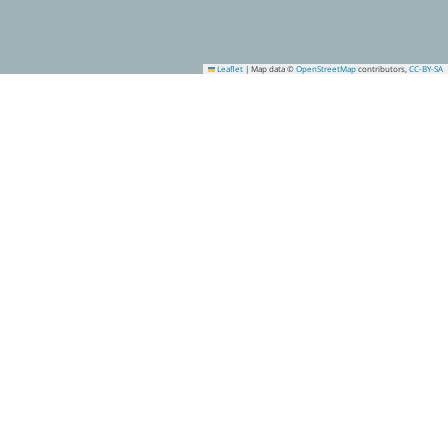
Leaflet
|
Map data ©
OpenStreetMap
contributors,
CC-BY-SA